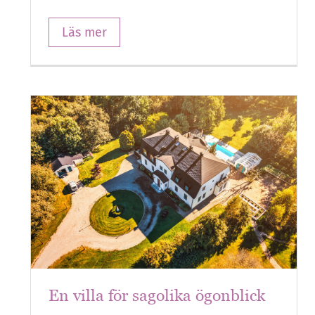
Läs mer
En villa för sagolika ögonblick