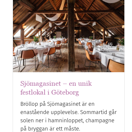
Sjömagasinet – en unik
festlokal i Göteborg
Bröllop på Sjömagasinet är en
enastående upplevelse. Sommartid går
solen ner i hamninloppet, champagne
på bryggan är ett måste.