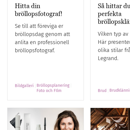
Hitta din
Så hittar d
bröllopsfotograf!
perfekta
bröllopskl
Se till att föreviga er
Vilken typ av
bröllopsdag genom att
Här presenter
anlita en professionell
olika stilar f
bröllopsfotograf.
Legrand.
Bröllopsplanering
Bildgalleri
Brudklänni
Foto och FIlm
Brud