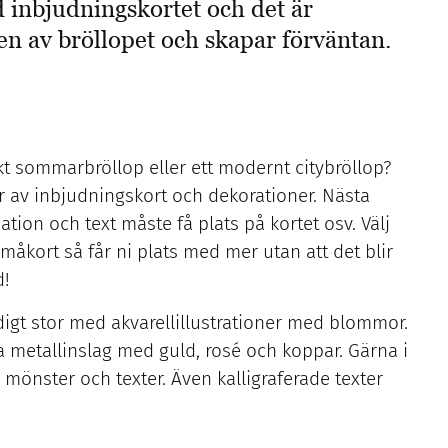
 inbjudningskortet och det är
en av bröllopet och skapar förväntan.
iskt sommarbröllop eller ett modernt citybröllop?
er av inbjudningskort och dekorationer. Nästa
tion och text måste få plats på kortet osv. Välj
måkort så får ni plats med mer utan att det blir
d!
igt stor med akvarellillustrationer med blommor.
ka metallinslag med guld, rosé och koppar. Gärna i
de mönster och texter. Även kalligraferade texter