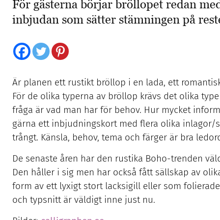
För gästerna börjar bröllopet redan med
inbjudan som sätter stämningen på rest
Är planen ett rustikt bröllop i en lada, ett romant
För de olika typerna av bröllop krävs det olika typ
fråga är vad man har för behov. Hur mycket informa
gärna ett inbjudningskort med flera olika inlagor/s
trångt. Känsla, behov, tema och färger är bra ledor
De senaste åren har den rustika Boho-trenden väld
Den håller i sig men har också fått sällskap av oli
form av ett lyxigt stort lacksigill eller som foliera
och typsnitt är väldigt inne just nu.