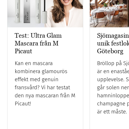
Sjömagasin
Test: Ultra Glam
unik festlok
Mascara från M
Göteborg
Picaut
Bröllop på S
Kan en mascara
är en enastå
kombinera glamourös
upplevelse. 
effekt med genuin
går solen ner
fransvård? Vi har testat
hamninloppe
den nya mascaran från M
champagne p
Picaut!
är ett måste.