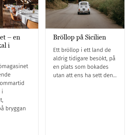
et – en
Bröllop på Sicilien
al i
Ett bröllop i ett land de
aldrig tidigare besökt, på
jömagasinet
en plats som bokades
ende
utan att ens ha sett den…
Sommartid
 i
t,
å bryggan