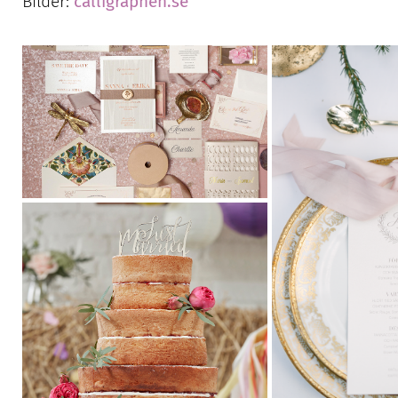
Bilder:
calligraphen.se