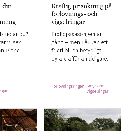
u din
Kraftig prisökning på
förlovnings- och
änning
vigselringar
 brud är du?
Bröllopssäsongen är i
ar vi sex
gång – men i år kan ett
rån Diane
frieri bli en betydligt
dyrare affär än tidigare.
Smycken
Förlovningsringar
ngar
Vigselringar