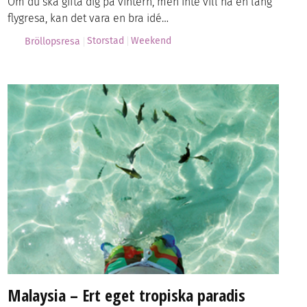
Om du ska gifta dig på vintern, men inte vill ha en lång
flygresa, kan det vara en bra idé…
Storstad
Weekend
Bröllopsresa
Malaysia – Ert eget tropiska paradis