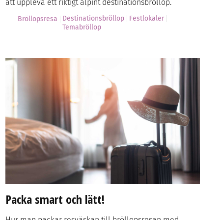
att uppleva ett riktigt alpint destinationsbröllop.
Destinationsbröllop
Festlokaler
Bröllopsresa
Temabröllop
Packa smart och lätt!
Hur man packar resväskan till bröllopsresan med