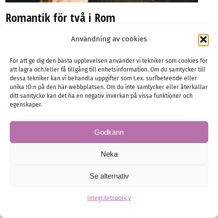
Romantik för två i Rom
Det är inte utan anledning som många kärlekshistorier
Användning av cookies
har utspelats i Rom, för här blomstrar verkligen
romantiken mellan de smala…
För att ge dig den bästa upplevelsen använder vi tekniker som cookies för
att lagra och/eller få tillgång till enhetsinformation. Om du samtycker till
Storstad
Weekend
Bröllopsresa
dessa tekniker kan vi behandla uppgifter som t.ex. surfbeteende eller
unika ID:n på den här webbplatsen. Om du inte samtycker eller återkallar
ditt samtycke kan det ha en negativ inverkan på vissa funktioner och
egenskaper.
Godkänn
Neka
Se alternativ
Integritetspolicy