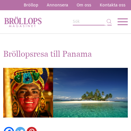
Bröllop
Annonsera
Om oss
Kontakta oss
Bröllopsresa till Panama