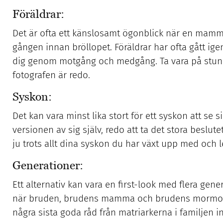
Föräldrar:
Det är ofta ett känslosamt ögonblick när en mamma 
gången innan bröllopet. Föräldrar har ofta gått i
dig genom motgång och medgång. Ta vara på stunden
fotografen är redo.
Syskon:
Det kan vara minst lika stort för ett syskon att se 
versionen av sig själv, redo att ta det stora beslute
ju trots allt dina syskon du har växt upp med och 
Generationer:
Ett alternativ kan vara en first-look med flera gen
när bruden, brudens mamma och brudens mormor mö
några sista goda råd från matriarkerna i familjen i