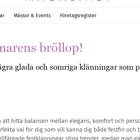
ar
Mässor & Events
Företagsregister
marens bröllop!
gra glada och somriga klänningar som pa
om att hitta balansen mellan elegans, komfort och pers
perfekta val för dig som vill känna dig både festfin 
llfärgade festklänningar stora trender, medan män gärn