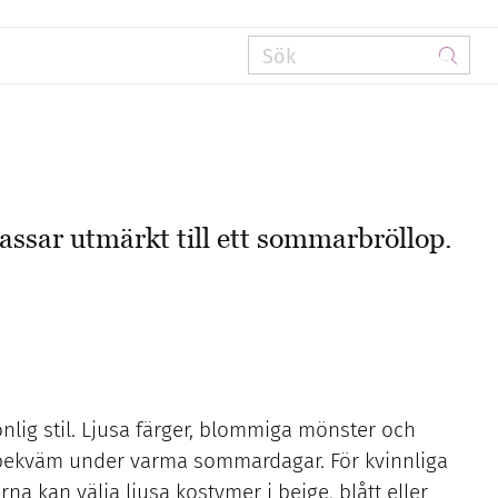
ssar utmärkt till ett sommarbröllop.
onlig stil. Ljusa färger, blommiga mönster och
och bekväm under varma sommardagar. För kvinnliga
a kan välja ljusa kostymer i beige, blått eller