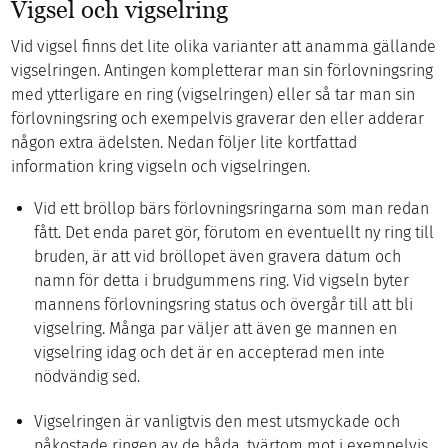
Vigsel och vigselring
Vid vigsel finns det lite olika varianter att anamma gällande
vigselringen. Antingen kompletterar man sin förlovningsring
med ytterligare en ring (vigselringen) eller så tar man sin
förlovningsring och exempelvis graverar den eller adderar
någon extra ädelsten. Nedan följer lite kortfattad
information kring vigseln och vigselringen.
Vid ett bröllop bärs förlovningsringarna som man redan
fått. Det enda paret gör, förutom en eventuellt ny ring till
bruden, är att vid bröllopet även gravera datum och
namn för detta i brudgummens ring. Vid vigseln byter
mannens förlovningsring status och övergår till att bli
vigselring. Många par väljer att även ge mannen en
vigselring idag och det är en accepterad men inte
nödvändig sed.
Vigselringen är vanligtvis den mest utsmyckade och
påkostade ringen av de båda, tvärtom mot i exempelvis