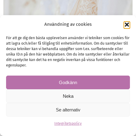
Användning av cookies
För att ge dig den bästa upplevelsen använder vi tekniker som cookies för
att lagra och/eller få tillgång till enhetsinformation. Om du samtycker till
dessa tekniker kan vi behandla uppgifter som t.ex. surfbeteende eller
unika ID:n på den här webbplatsen. Om du inte samtycker eller återkallar
ditt samtycke kan det ha en negativ inverkan på vissa funktioner och
egenskaper.
Godkänn
Vilka ärmar väljer du?
Neka
Valet av ärmar på bröllopsklänningen
påverkar både uttrycket, komforten och
Se alternativ
helhetskänslan.
Integritetspolicy