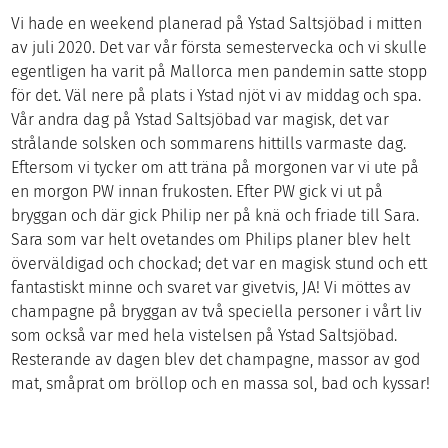
Vi hade en weekend planerad på Ystad Saltsjöbad i mitten
av juli 2020. Det var vår första semestervecka och vi skulle
egentligen ha varit på Mallorca men pandemin satte stopp
för det. Väl nere på plats i Ystad njöt vi av middag och spa.
Vår andra dag på Ystad Saltsjöbad var magisk, det var
strålande solsken och sommarens hittills varmaste dag.
Eftersom vi tycker om att träna på morgonen var vi ute på
en morgon PW innan frukosten. Efter PW gick vi ut på
bryggan och där gick Philip ner på knä och friade till Sara.
Sara som var helt ovetandes om Philips planer blev helt
överväldigad och chockad; det var en magisk stund och ett
fantastiskt minne och svaret var givetvis, JA! Vi möttes av
champagne på bryggan av två speciella personer i vårt liv
som också var med hela vistelsen på Ystad Saltsjöbad.
Resterande av dagen blev det champagne, massor av god
mat, småprat om bröllop och en massa sol, bad och kyssar!