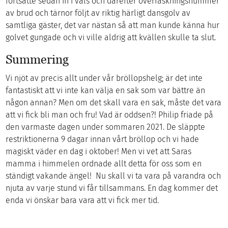
fortsatte sedan in i vals och därefter överraskningsnummer
av brud och tärnor följt av riktig härligt dansgolv av
samtliga gäster, det var nästan så att man kunde känna hur
golvet gungade och vi ville aldrig att kvällen skulle ta slut.
Summering
Vi njöt av precis allt under vår bröllopshelg; är det inte
fantastiskt att vi inte kan välja en sak som var bättre än
någon annan? Men om det skall vara en sak, måste det vara
att vi fick bli man och fru! Vad är oddsen?! Philip friade på
den varmaste dagen under sommaren 2021. De släppte
restriktionerna 9 dagar innan vårt bröllop och vi hade
magiskt väder en dag i oktober! Men vi vet att Saras
mamma i himmelen ordnade allt detta för oss som en
ständigt vakande ängel! Nu skall vi ta vara på varandra och
njuta av varje stund vi får tillsammans. En dag kommer det
enda vi önskar bara vara att vi fick mer tid.