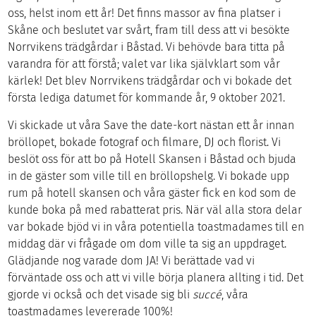
oss, helst inom ett år! Det finns massor av fina platser i
Skåne och beslutet var svårt, fram till dess att vi besökte
Norrvikens trädgårdar i Båstad. Vi behövde bara titta på
varandra för att förstå; valet var lika självklart som vår
kärlek! Det blev Norrvikens trädgårdar och vi bokade det
första lediga datumet för kommande år, 9 oktober 2021.
Vi skickade ut våra Save the date-kort nästan ett år innan
bröllopet, bokade fotograf och filmare, DJ och florist. Vi
beslöt oss för att bo på Hotell Skansen i Båstad och bjuda
in de gäster som ville till en bröllopshelg. Vi bokade upp
rum på hotell skansen och våra gäster fick en kod som de
kunde boka på med rabatterat pris. När väl alla stora delar
var bokade bjöd vi in våra potentiella toastmadames till en
middag där vi frågade om dom ville ta sig an uppdraget.
Glädjande nog varade dom JA! Vi berättade vad vi
förväntade oss och att vi ville börja planera allting i tid. Det
gjorde vi också och det visade sig bli
succé
, våra
toastmadames levererade 100%!