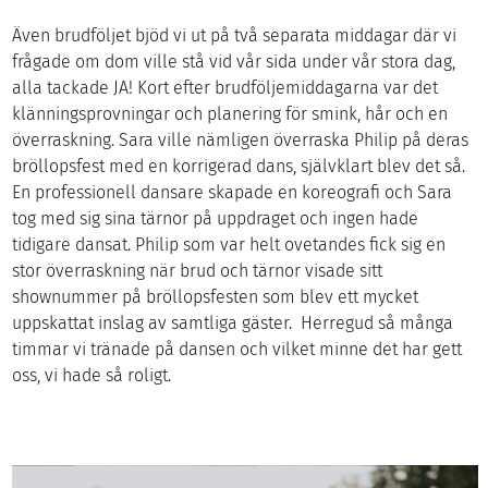
Även brudföljet bjöd vi ut på två separata middagar där vi
frågade om dom ville stå vid vår sida under vår stora dag,
alla tackade JA! Kort efter brudföljemiddagarna var det
klänningsprovningar och planering för smink, hår och en
överraskning. Sara ville nämligen överraska Philip på deras
bröllopsfest med en korrigerad dans, självklart blev det så.
En professionell dansare skapade en koreografi och Sara
tog med sig sina tärnor på uppdraget och ingen hade
tidigare dansat. Philip som var helt ovetandes fick sig en
stor överraskning när brud och tärnor visade sitt
shownummer på bröllopsfesten som blev ett mycket
uppskattat inslag av samtliga gäster. Herregud så många
timmar vi tränade på dansen och vilket minne det har gett
oss, vi hade så roligt.