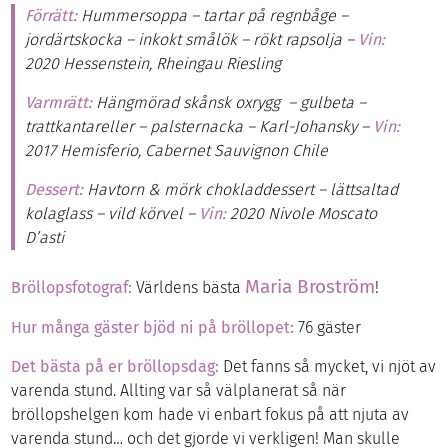
Förrätt:
Hummersoppa – tartar på regnbåge –
jordärtskocka – inkokt smålök – rökt rapsolja –
Vin:
2020 Hessenstein, Rheingau Riesling
Varmrätt:
Hängmörad skånsk oxrygg – gulbeta –
trattkantareller – palsternacka – Karl-Johansky –
Vin:
2017 Hemisferio, Cabernet Sauvignon Chile
Dessert:
Havtorn & mörk chokladdessert – lättsaltad
kolaglass – vild körvel –
Vin:
2020 Nivole Moscato
D’asti
Maria Broström
Bröllopsfotograf:
Världens bästa
!
Hur många gäster bjöd ni på bröllopet:
76 gäster
Det bästa på er bröllopsdag:
Det fanns så mycket, vi njöt av
varenda stund. Allting var så välplanerat så när
bröllopshelgen kom hade vi enbart fokus på att njuta av
varenda stund… och det gjorde vi verkligen! Man skulle