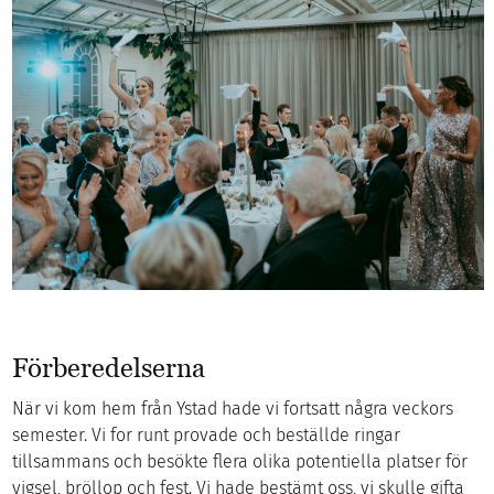
Förberedelserna
När vi kom hem från Ystad hade vi fortsatt några veckors
semester. Vi for runt provade och beställde ringar
tillsammans och besökte flera olika potentiella platser för
vigsel, bröllop och fest. Vi hade bestämt oss, vi skulle gifta