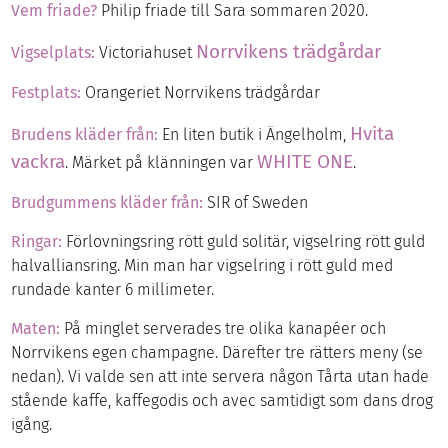
Vem friade?
Philip friade till Sara sommaren 2020.
Norrvikens trädgårdar
Vigselplats:
Victoriahuset
Festplats:
Orangeriet Norrvikens trädgårdar
Hvita
Brudens kläder från:
En liten butik i Ängelholm,
vackra
WHITE ONE
. Märket på klänningen var
.
Brudgummens kläder från:
SIR of Sweden
Ringar:
Förlovningsring rött guld solitär, vigselring rött guld
halvalliansring. Min man har vigselring i rött guld med
rundade kanter 6 millimeter.
Maten:
På minglet serverades tre olika kanapéer och
Norrvikens egen champagne. Därefter tre rätters meny (se
nedan). Vi valde sen att inte servera någon Tårta utan hade
stående kaffe, kaffegodis och avec samtidigt som dans drog
igång.