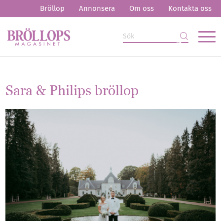
Bröllop
Annonsera
Om oss
Kontakta oss
Sara
&
Philips bröllop