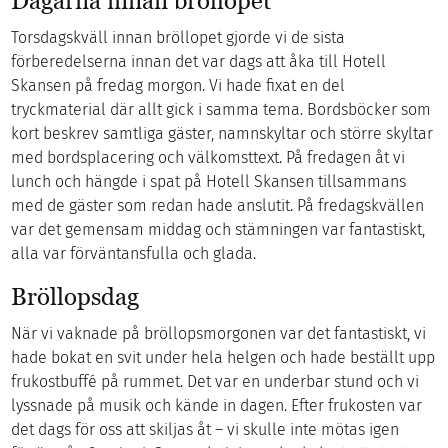
Dagarna innan bröllopet
Torsdagskväll innan bröllopet gjorde vi de sista
förberedelserna innan det var dags att åka till Hotell
Skansen på fredag morgon. Vi hade fixat en del
tryckmaterial där allt gick i samma tema. Bordsböcker som
kort beskrev samtliga gäster, namnskyltar och större skyltar
med bordsplacering och välkomsttext. På fredagen åt vi
lunch och hängde i spat på Hotell Skansen tillsammans
med de gäster som redan hade anslutit. På fredagskvällen
var det gemensam middag och stämningen var fantastiskt,
alla var förväntansfulla och glada.
Bröllopsdag
När vi vaknade på bröllopsmorgonen var det fantastiskt, vi
hade bokat en svit under hela helgen och hade beställt upp
frukostbuffé på rummet. Det var en underbar stund och vi
lyssnade på musik och kände in dagen. Efter frukosten var
det dags för oss att skiljas åt – vi skulle inte mötas igen