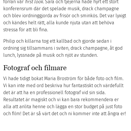
förrän vår
first look
. Sara och tjejerna hade hyrt ett stort
konferensrum där det spelade musik, drack champagne
och blev iordninggjorda av frisör och sminkös. Det var lyxigt
och kändes helt rätt, alla kunde njuta utan att behöva
stressa för att bli fina.
Philip och killarna tog ett kallbad och gjorde sedan i
ordning sig tillsammans i sviten, drack champagne, åt god
lunch, lyssnade på musik och njöt av stunden.
Fotograf och filmare
Vi hade tidigt bokat Maria Broström för både foto och film.
Vi kan inte med ord beskriva hur fantastiskt och värdefullt
det är att ha en professionell fotograf vid sin sida.
Resultatet är magiskt och vi kan bara rekommendera er
alla att anlita henne och lägga en stor budget på just foto
och film! Det är så värt det och ni kommer inte att ångra er!