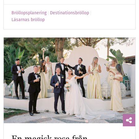
Bröllopsplanering
Destinationsbröllop
Läsarnas bröllop
En magisk resa från