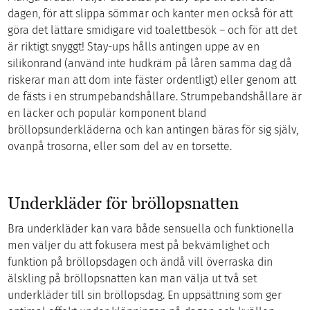
dagen, för att slippa sömmar och kanter men också för att
göra det lättare smidigare vid toalettbesök – och för att det
är riktigt snyggt! Stay-ups hålls antingen uppe av en
silikonrand (använd inte hudkräm på låren samma dag då
riskerar man att dom inte fäster ordentligt) eller genom att
de fästs i en strumpebandshållare. Strumpebandshållare är
en läcker och populär komponent bland
bröllopsunderkläderna och kan antingen bäras för sig själv,
ovanpå trosorna, eller som del av en torsette.
Underkläder för bröllopsnatten
Bra underkläder kan vara både sensuella och funktionella
men väljer du att fokusera mest på bekvämlighet och
funktion på bröllopsdagen och ändå vill överraska din
älskling på bröllopsnatten kan man välja ut två set
underkläder till sin bröllopsdag. En uppsättning som ger