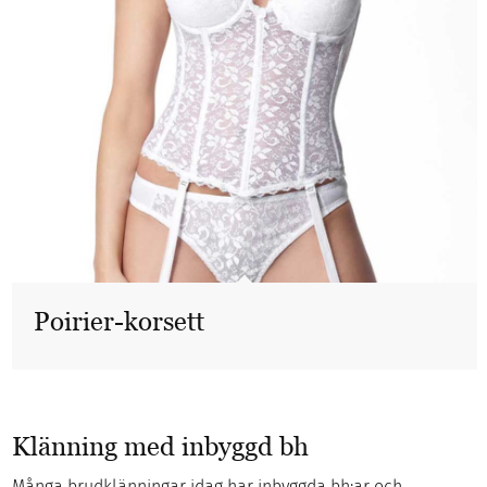
Poirier-korsett
Klänning med inbyggd bh
Många brudklänningar idag har inbyggda bh:ar och