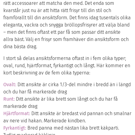
rätt accessoarer att matcha den med. Det enda som
kvarstår just nu är att hitta rätt frisyr till din stil och
framförallt till din ansiktsform. Det finns idag tusentals olika
eleganta, vackra och snygga bröllopsfrisyrer att välja bland
– men det finns oftast ett par få som passar ditt ansikte
allra bäst. Välj en frisyr som framhäver din ansiktsform och
dina bästa drag.
I stort så delas ansiktsformerna oftast in i fem olika typer;
oval, rund, hjärtformat, fyrkantigt och långt. Här kommer en
kort beskrivning av de fem olika typerna:
Ovalt:
Ditt ansikte är cirka 1/3-del mindre i bredd än i längd
och du har få markerade drag
Runt:
Ditt ansikte är lika brett som långt och du har få
markerade drag
Hjärtformat:
Ditt ansikte är bredast vid pannan och smalnar
av nere vid hakan. Markerade kindben.
Fyrkantigt:
Bred panna med nästan lika brett käkparti.