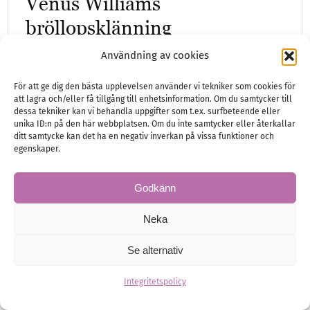
Venus Williams
bröllopsklänning
Tennisikonen Venus Williams, gifte sig i
Användning av cookies
december med Andrea Preti, och bar en hel
För att ge dig den bästa upplevelsen använder vi tekniker som cookies för
rad olika bröllopsklänningar till deras
att lagra och/eller få tillgång till enhetsinformation. Om du samtycker till
dessa tekniker kan vi behandla uppgifter som t.ex. surfbeteende eller
femdagars…
unika ID:n på den här webbplatsen. Om du inte samtycker eller återkallar
ditt samtycke kan det ha en negativ inverkan på vissa funktioner och
egenskaper.
Brud
Brudklänningar
Godkänn
Neka
Se alternativ
Integritetspolicy