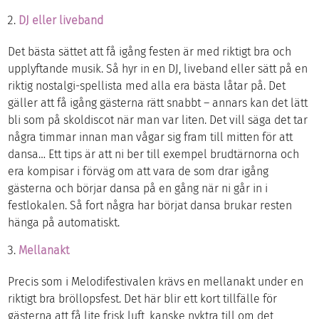
DJ eller liveband
Det bästa sättet att få igång festen är med riktigt bra och
upplyftande musik. Så hyr in en DJ, liveband eller sätt på en
riktig nostalgi-spellista med alla era bästa låtar på. Det
gäller att få igång gästerna rätt snabbt – annars kan det lätt
bli som på skoldiscot när man var liten. Det vill säga det tar
några timmar innan man vågar sig fram till mitten för att
dansa… Ett tips är att ni ber till exempel brudtärnorna och
era kompisar i förväg om att vara de som drar igång
gästerna och börjar dansa på en gång när ni går in i
festlokalen. Så fort några har börjat dansa brukar resten
hänga på automatiskt.
Mellanakt
Precis som i Melodifestivalen krävs en mellanakt under en
riktigt bra bröllopsfest. Det här blir ett kort tillfälle för
gästerna att få lite frisk luft, kanske nyktra till om det