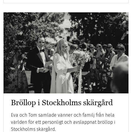
Bröllop i Stockholms skärgård
Eva och Tom samlade vänner och familj från hela
världen för ett personligt och avslappnat bröllop i
Stockholms skärgård.