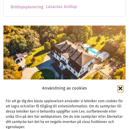
Läsarnas bröllop
Bröllopsplanering
Användning av cookies
För att ge dig den bästa upplevelsen använder vi tekniker som cookies för
att lagra och/eller få tillgång till enhetsinformation. Om du samtycker till
dessa tekniker kan vi behandla uppgifter som t.ex. surfbeteende eller
En villa för sagolika ögonblick
unika ID:n på den här webbplatsen. Om du inte samtycker eller återkallar
ditt samtycke kan det ha en negativ inverkan på vissa funktioner och
Disponentvillan Lilla Edet är platsen där natur,
egenskaper.