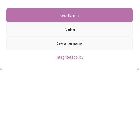
historia och modern komfort möts.
Festlokaler
Bröllopsfesten
Godkänn
Neka
Se alternativ
Integritetspolicy
Sveriges första Stockholm Heli