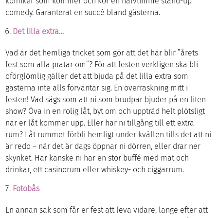
komiker som kommer och kör en halvtimme stand-up
comedy. Garanterat en succé bland gästerna.
Det lilla extra…
Vad är det hemliga tricket som gör att det här blir ”årets
fest som alla pratar om”? För att festen verkligen ska bli
oförglömlig gäller det att bjuda på det lilla extra som
gästerna inte alls förväntar sig. En överraskning mitt i
festen! Vad sägs som att ni som brudpar bjuder på en liten
show? Öva in en rolig låt, byt om och uppträd helt plötsligt
när er låt kommer upp. Eller har ni tillgång till ett extra
rum? Låt rummet förbli hemligt under kvällen tills det att ni
är redo – när det är dags öppnar ni dörren, eller drar ner
skynket. Här kanske ni har en stor buffé med mat och
drinkar, ett casinorum eller whiskey- och ciggarrum.
Fotobås
En annan sak som får er fest att leva vidare, länge efter att