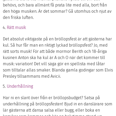
behövs, och bara allmänt få prata lite med alla, bort från
den höga musiken. Är det sommar? Gå utomhus och njut av
den friska luften.
Rätt musik
Det absolut viktigaste på en bröllopsfest är att gästerna har
kul. Så hur får man en riktigt lyckad bröllopsfest? Jo, med
rätt sorts musik! För att både mormor Berith och 18-åriga
kusinen Anton ska ha kul är A och O när det kommer till
musik: variation! Det vill säga gör en spellista med låtar
som tilltalar allas smaker. Blanda gamla godingar som Elvis
Presley tillsammans med Avicii.
Underhållning
Har ni en slant över från er bröllopsbudget? Satsa på
underhållning på bröllopsfesten! Bjud in en danslärare som
lär gästerna att dansa salsa eller bugg, eller boka en