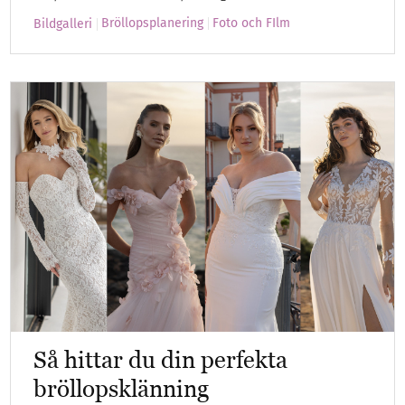
Bröllopsplanering
Foto och FIlm
Bildgalleri
Så hittar du din perfekta
bröllopsklänning