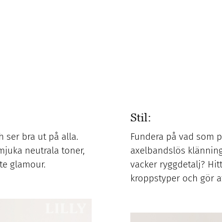
Stil:
 ser bra ut på alla.
Fundera på vad som pa
mjuka neutrala toner,
axelbandslös klänning
ite glamour.
vacker ryggdetalj? Hit
kroppstyper och gör a