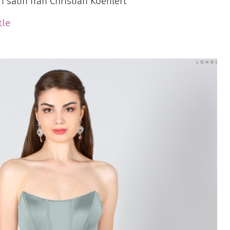
i satin från Christian Koehlert
tle