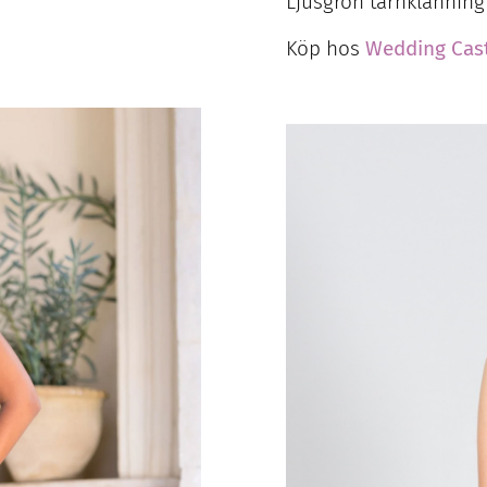
Ljusgrön tärnklänning 
Köp hos
Wedding Cas