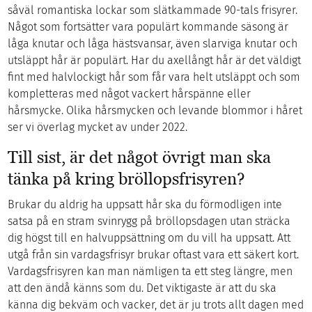
såväl romantiska lockar som slätkammade 90-tals frisyrer.
Något som fortsätter vara populärt kommande säsong är
låga knutar och låga hästsvansar, även slarviga knutar och
utsläppt hår är populärt. Har du axellångt hår är det väldigt
fint med halvlockigt hår som får vara helt utsläppt och som
kompletteras med något vackert hårspänne eller
hårsmycke. Olika hårsmycken och levande blommor i håret
ser vi överlag mycket av under 2022.
Till sist, är det något övrigt man ska
tänka på kring bröllopsfrisyren?
Brukar du aldrig ha uppsatt hår ska du förmodligen inte
satsa på en stram svinrygg på bröllopsdagen utan sträcka
dig högst till en halvuppsättning om du vill ha uppsatt. Att
utgå från sin vardagsfrisyr brukar oftast vara ett säkert kort.
Vardagsfrisyren kan man nämligen ta ett steg längre, men
att den ändå känns som du. Det viktigaste är att du ska
känna dig bekväm och vacker, det är ju trots allt dagen med