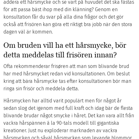
addera ett hårsmycke och se vart på huvudet det ska fästas
för att passa bäst ihop med din klänning? Genom en
konsultation får du svar på alla dina frågor och det gör
också att frisören kan göra ett riktigt bra jobb när den stora
dagen väl är kommen.
Om bruden vill ha ett hårsmycke, bör
detta meddelas till frisören innan?
Ofta rekommenderar frisøren att man som blivande brud
har med hårsmycket redan vid konsultationen. Om beslut
kring att bära hårsmycke tas efter konsultationen bör man
ringa sin frisör och meddela detta.
Hårsmycken har alltid varit populärt men för något år
sedan slog det igenom med full kraft och idag bär de flesta
blivande brudar något smycke i håret. Det kan vara allt från
vackra hårspännen á la 90-tals modell till gigantiska
kreationer. Just nu exploderar marknaden av vackra
hårsmycken och såväl hårsmycken som levande blommor