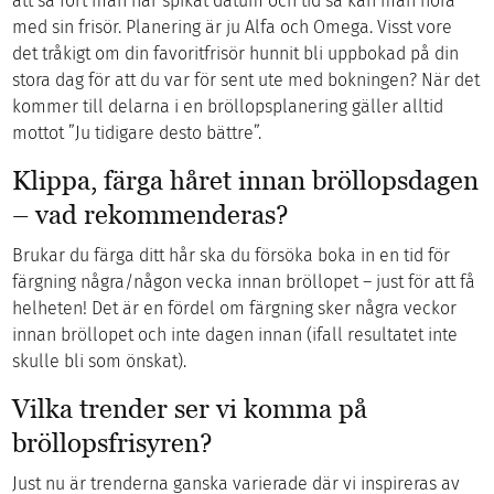
att så fort man har spikat datum och tid så kan man höra
med sin frisör. Planering är ju Alfa och Omega. Visst vore
det tråkigt om din favoritfrisör hunnit bli uppbokad på din
stora dag för att du var för sent ute med bokningen? När det
kommer till delarna i en bröllopsplanering gäller alltid
mottot ”Ju tidigare desto bättre”.
Klippa, färga håret innan bröllopsdagen
– vad rekommenderas?
Brukar du färga ditt hår ska du försöka boka in en tid för
färgning några/någon vecka innan bröllopet – just för att få
helheten! Det är en fördel om färgning sker några veckor
innan bröllopet och inte dagen innan (ifall resultatet inte
skulle bli som önskat).
Vilka trender ser vi komma på
bröllopsfrisyren?
Just nu är trenderna ganska varierade där vi inspireras av