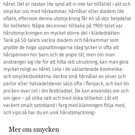
håret. Det är nästan lite synd att vi inte tar tillfället i akt och
smyckar oss med hårkammar, hårnålar eller diadem lite
oftare, eftersom denna utsmyckning får en så stor betydelse
för helheten. Några decennier tillbaka på 1900-talet var
hårutsmyckningen en mycket större del i klädedräkten.
Tänk på 50-talets vackra diadem och hårkammar som
prydde de höga uppsättningarna Idag tycker vi ofta att
hårspännen hör barn och de yngre till, men om man
anstränger sig lite för att hitta rätt utrustning, kan man göra
mycket roligt av håret. Leta i de välsorterade kosmetika-
och smyckesbutikerna. Vackra små hårnålar av silver och
pärlor eller halvädelstenar säljs ofta i flerpack, och kan bli
pricken över i:et i din festklädsel. De kan användas om och
om igen – på olika sätt och med olika tillbehör. Låt ett
vackert smalt satinband i färg med klänningen följa med,
och vips så har du en unik hårutsmyckning.•
Mer om smycken