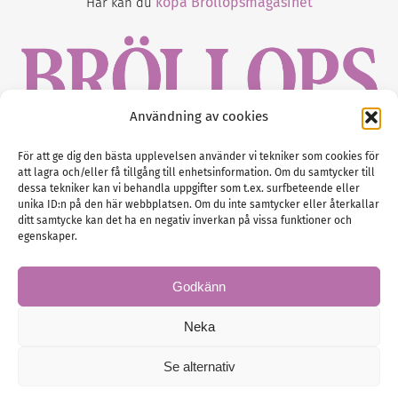
köpa Bröllopsmagasinet
Här kan du
Användning av cookies
Gustaf Mattssons väg 2, 451 50 Uddevalla
För att ge dig den bästa upplevelsen använder vi tekniker som cookies för
att lagra och/eller få tillgång till enhetsinformation. Om du samtycker till
Tel :
0522-68 11 90
dessa tekniker kan vi behandla uppgifter som t.ex. surfbeteende eller
unika ID:n på den här webbplatsen. Om du inte samtycker eller återkallar
E-post:
info@nordicbridalmedia.com
ditt samtycke kan det ha en negativ inverkan på vissa funktioner och
Nordic Bridal Media
egenskaper.
(c) All rights reserved.
Org.nr: SE 5171000119
Godkänn
Neka
Se alternativ
© Brollopsmagasinet