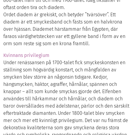
800-talet fram till och med 1960-talet. Idag likställer vi
oftast orden tira och diadem.
Ordet diadem är grekiskt, och betyder ”tvärsöver”. Ett
diadem är ett smyckesband och fästs som en halvkrona
över hjässan. Diademet härstammar från Egypten, där
faraos värdighetstecken var ett gyllene band i form av en
orm som reste sig som en krona framtill.
Kvinnans privilegium
Under renässansen på 1700-talet fick smyckeskonsten en
ställning som högvärdig konstart, och mångfalden av
smycken blev större än någonsin tidigare. Kedjor,
hängsmycken, häktor, agraffer, hårnålar, spännen och
knappar – allt som kunde smyckas gjorde det. Elfenben
användes till hårkammar och hårnålar, och diadem och
tiaror översållades med ädelstenar, pärlor och den särskilt
eftertraktade diamanten. Under 1800-talet blev smycken
mer och mer ett kvinnligt privilegium. Det var nu främst de
dekorativa kvaliteterna som gav smyckena deras stora
värde och symboliska, rangordnande och religiösa värden