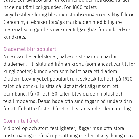
hade nu trätt i bakgrunden. För 1800-talets
smyckestillverkning blev industrialiseringen en viktig faktor.
Genom nya tekniker försågs marknaden med billigare
material som gjorde smyckena tillgängliga för en bredare
kundkrets.
Diademet blir populärt
Nu användes ädelstenar, halvädelstenar och pärlor i
diademen. Till skillnad från en krona (som endast var till för
kungligheter) kunde vem som helst bära ett diadem.
Diadem blev mycket populärt runt sekelskiftet och på 1920-
talet, då det skulle sitta så lågt att det såg ut som ett
pannband. På 70- och 80-talen blev diadem i plast och
textil moderna. Dessa hade ofta små taggar på undersidan
för att få bättre fäste i håret, och vi använder dem än idag.
Glöm inte håret
Vid bröllop och stora festligheter, lägger man ofta stora
ansträngningar på håruppsättningar eller utsmyckningar av