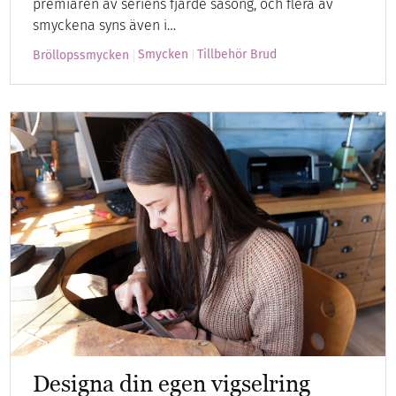
premiären av seriens fjärde säsong, och flera av
smyckena syns även i…
Smycken
Tillbehör Brud
Bröllopssmycken
Designa din egen vigselring