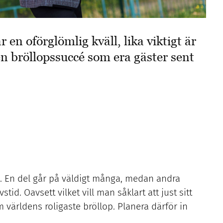
r en oförglömlig kväll, lika viktigt är
 en bröllopssuccé som era gäster sent
å. En del går på väldigt många, medan andra
stid. Oavsett vilket vill man såklart att just sitt
världens roligaste bröllop. Planera därför in