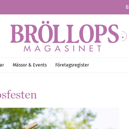
B
ar
Mässor & Events
Företagsregister
psfesten