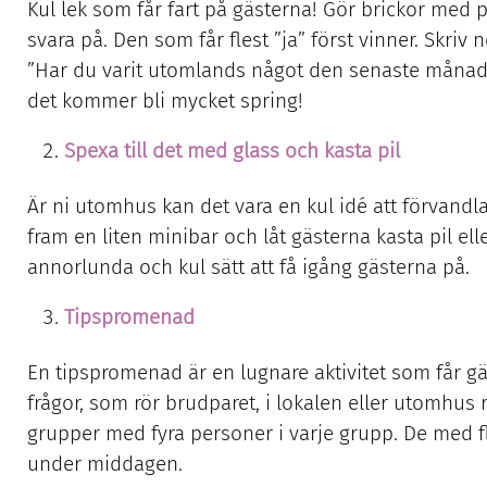
Kul lek som får fart på gästerna! Gör brickor med 
svara på. Den som får flest ”ja” först vinner. Skriv
”Har du varit utomlands något den senaste månaden
det kommer bli mycket spring!
Spexa till det med glass och kasta pil
Är ni utomhus kan det vara en kul idé att förvandla g
fram en liten minibar och låt gästerna kasta pil elle
annorlunda och kul sätt att få igång gästerna på.
Tipspromenad
En tipspromenad är en lugnare aktivitet som får gä
frågor, som rör brudparet, i lokalen eller utomhus
grupper med fyra personer i varje grupp. De med fle
under middagen.