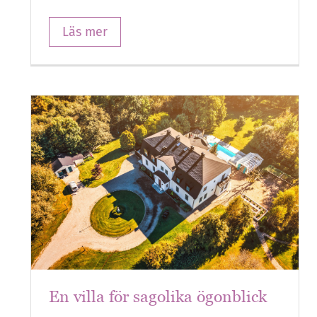
Läs mer
En villa för sagolika ögonblick