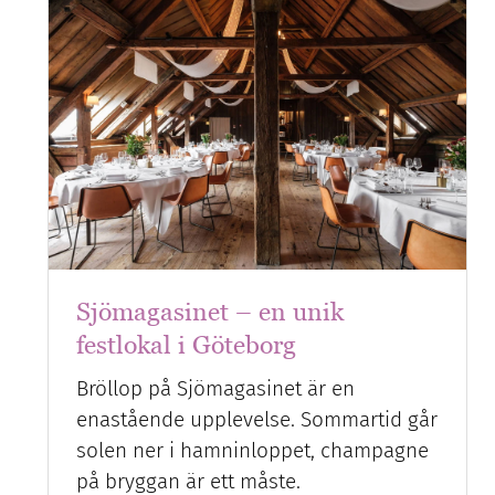
Sjömagasinet – en unik
festlokal i Göteborg
Bröllop på Sjömagasinet är en
enastående upplevelse. Sommartid går
solen ner i hamninloppet, champagne
på bryggan är ett måste.