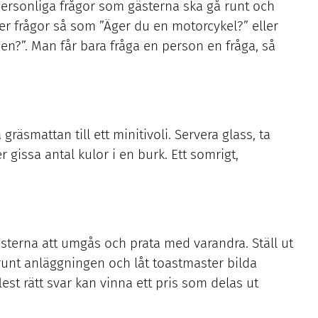
personliga frågor som gästerna ska gå runt och
 ner frågor så som ”Äger du en motorcykel?” eller
?”. Man får bara fråga en person en fråga, så
räsmattan till ett minitivoli. Servera glass, ta
r gissa antal kulor i en burk. Ett somrigt,
sterna att umgås och prata med varandra. Ställ ut
 runt anläggningen och låt toastmaster bilda
st rätt svar kan vinna ett pris som delas ut