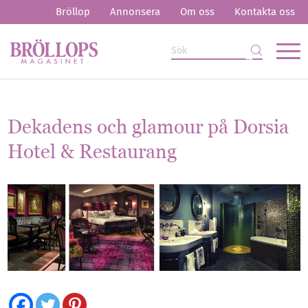
Bröllop
Annonsera
Om oss
Kontakta oss
Dekadens och glamour på Dorsia
Hotel & Restaurang