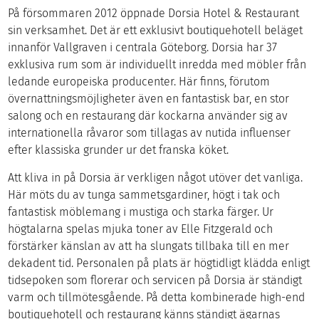
På försommaren 2012 öppnade Dorsia Hotel & Restaurant
sin verksamhet. Det är ett exklusivt boutiquehotell beläget
innanför Vallgraven i centrala Göteborg. Dorsia har 37
exklusiva rum som är individuellt inredda med möbler från
ledande europeiska producenter. Här finns, förutom
övernattningsmöjligheter även en fantastisk bar, en stor
salong och en restaurang där kockarna använder sig av
internationella råvaror som tillagas av nutida influenser
efter klassiska grunder ur det franska köket.
Att kliva in på Dorsia är verkligen något utöver det vanliga.
Här möts du av tunga sammetsgardiner, högt i tak och
fantastisk möblemang i mustiga och starka färger. Ur
högtalarna spelas mjuka toner av Elle Fitzgerald och
förstärker känslan av att ha slungats tillbaka till en mer
dekadent tid. Personalen på plats är högtidligt klädda enligt
tidsepoken som florerar och servicen på Dorsia är ständigt
varm och tillmötesgående. På detta kombinerade high-end
boutiquehotell och restaurang känns ständigt ägarnas