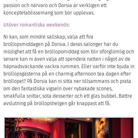
passion och närvaro och Dorsia är verkligen ett
konceptetablissemang som bör upplevas.
Utöver romantiska weekends:
Ni kan, som mindre sällskap, välja att fira
bröllopsmiddagen på Dorsia. I deras salonger har du
möjlighet att få en bröllopsmiddag som blir oförglömlig och
senare kan ni även välja att spendera natten i något av de
häpnadsväckande vackra rummen. Eller varför inte bjuda in
bröllopsgästerna på en charmig afternoon tea dagen efter
bröllopet? På Dorsia kan ni sitta ner tillsammans och prata
om den fantastiska vigseln över nybakade scones,
smakfulla snittar, söta desserter och ett glas bubbel. Bättre
avslutning på bröllopshelgen går knappast att få.