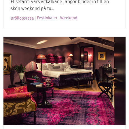
Elisefarm vars vitkalkade längor bjuder in till en
skön weekend på tu…
Festlokaler
Weekend
Bröllopsresa