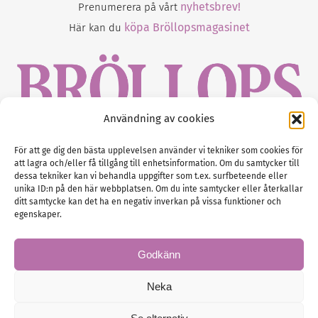
nyhetsbrev!
Prenumerera på vårt
köpa Bröllopsmagasinet
Här kan du
Användning av cookies
Gustaf Mattssons väg 2, 451 50 Uddevalla
För att ge dig den bästa upplevelsen använder vi tekniker som cookies för
att lagra och/eller få tillgång till enhetsinformation. Om du samtycker till
Tel :
0522-68 11 90
dessa tekniker kan vi behandla uppgifter som t.ex. surfbeteende eller
unika ID:n på den här webbplatsen. Om du inte samtycker eller återkallar
E-post:
info@nordicbridalmedia.com
ditt samtycke kan det ha en negativ inverkan på vissa funktioner och
Nordic Bridal Media
egenskaper.
(c) All rights reserved.
Org.nr: SE 5171000119
Godkänn
Neka