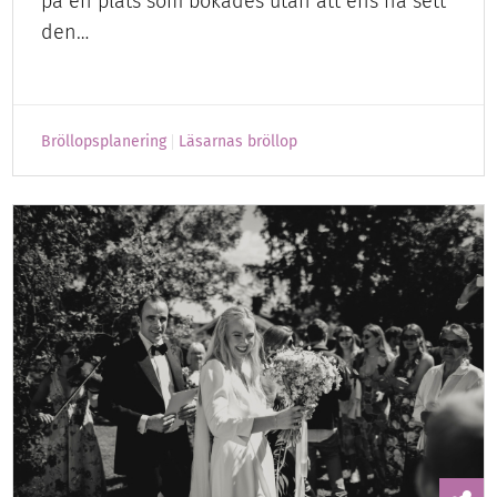
på en plats som bokades utan att ens ha sett
den…
Bröllopsplanering
Läsarnas bröllop