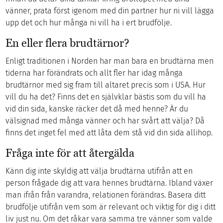
vänner, prata först igenom med din partner hur ni vill lägga
upp det och hur många ni vill ha i ert brudfölje.
En eller flera brudtärnor?
Enligt traditionen i Norden har man bara en brudtärna men
tiderna har förändrats och allt fler har idag många
brudtärnor med sig fram till altaret precis som i USA. Hur
vill du ha det? Finns det en självklar bästis som du vill ha
vid din sida, kanske räcker det då med henne? Är du
välsignad med många vänner och har svårt att välja? Då
finns det inget fel med att låta dem stå vid din sida allihop.
Fråga inte för att återgälda
Känn dig inte skyldig att välja brudtärna utifrån att en
person frågade dig att vara hennes brudtärna. Ibland växer
man ifrån från varandra, relationen förändras. Basera ditt
brudfölje utifrån vem som är relevant och viktig för dig i ditt
liv just nu. Om det råkar vara samma tre vänner som valde