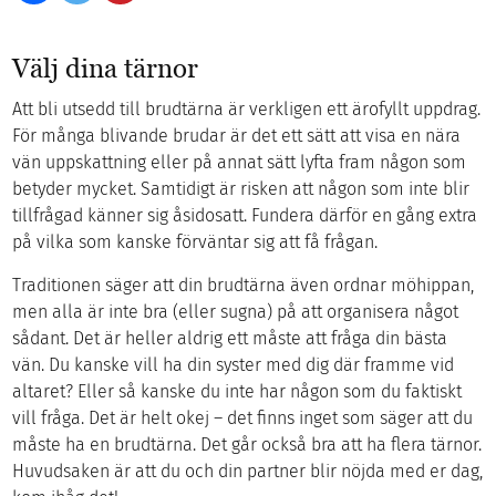
Välj dina tärnor
Att bli utsedd till brudtärna är verkligen ett ärofyllt uppdrag.
För många blivande brudar är det ett sätt att visa en nära
vän uppskattning eller på annat sätt lyfta fram någon som
betyder mycket. Samtidigt är risken att någon som inte blir
tillfrågad känner sig åsidosatt. Fundera därför en gång extra
på vilka som kanske förväntar sig att få frågan.
Traditionen säger att din brudtärna även ordnar möhippan,
men alla är inte bra (eller sugna) på att organisera något
sådant. Det är heller aldrig ett måste att fråga din bästa
vän. Du kanske vill ha din syster med dig där framme vid
altaret? Eller så kanske du inte har någon som du faktiskt
vill fråga. Det är helt okej – det finns inget som säger att du
måste ha en brudtärna. Det går också bra att ha flera tärnor.
Huvudsaken är att du och din partner blir nöjda med er dag,