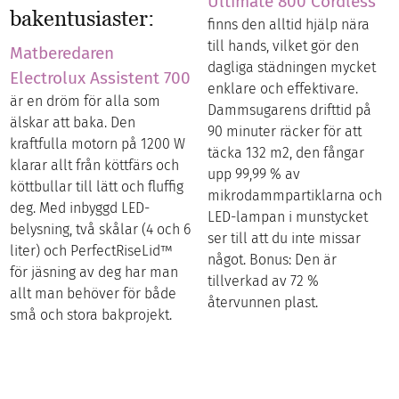
Ultimate 800 Cordless
bakentusiaster:
finns den alltid hjälp nära
till hands, vilket gör den
Matberedaren
dagliga städningen mycket
Electrolux Assistent 700
enklare och effektivare.
är en dröm för alla som
Dammsugarens drifttid på
älskar att baka. Den
90 minuter räcker för att
kraftfulla motorn på 1200 W
täcka 132 m2, den fångar
klarar allt från köttfärs och
upp 99,99 % av
köttbullar till lätt och fluffig
mikrodammpartiklarna och
deg. Med inbyggd LED-
LED-lampan i munstycket
belysning, två skålar (4 och 6
ser till att du inte missar
liter) och PerfectRiseLid™
något. Bonus: Den är
för jäsning av deg har man
tillverkad av 72 %
allt man behöver för både
återvunnen plast.
små och stora bakprojekt.