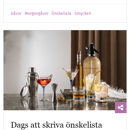
Gåvor
Morgongåvor
Önskelista
Smycken
Dags att skriva önskelista