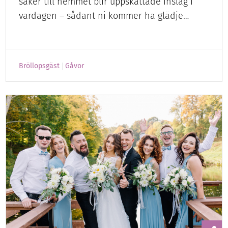
saker till hemmet blir uppskattade inslag i
vardagen – sådant ni kommer ha glädje…
Bröllopsgäst
Gåvor