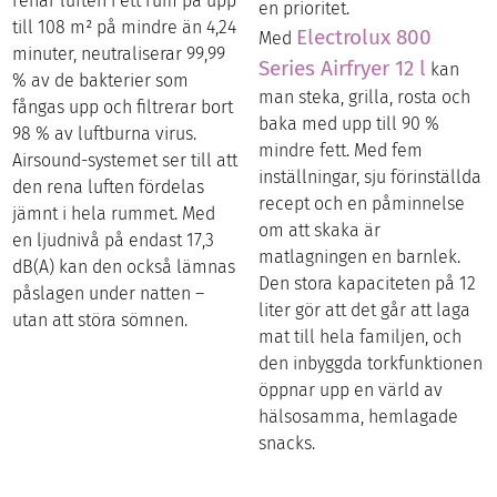
renar luften i ett rum på upp
en prioritet.
till 108 m² på mindre än 4,24
Electrolux 800
Med
minuter, neutraliserar 99,99
Series Airfryer 12 l
kan
% av de bakterier som
man steka, grilla, rosta och
fångas upp och filtrerar bort
baka med upp till 90 %
98 % av luftburna virus.
mindre fett. Med fem
Airsound-systemet ser till att
inställningar, sju förinställda
den rena luften fördelas
recept och en påminnelse
jämnt i hela rummet. Med
om att skaka är
en ljudnivå på endast 17,3
matlagningen en barnlek.
dB(A) kan den också lämnas
Den stora kapaciteten på 12
påslagen under natten –
liter gör att det går att laga
utan att störa sömnen.
mat till hela familjen, och
den inbyggda torkfunktionen
öppnar upp en värld av
hälsosamma, hemlagade
snacks.