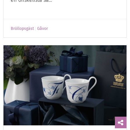
Bröllopsgäst
Gåvor