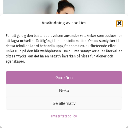
Användning av cookies
För att ge dig den bästa upplevelsen använder vi tekniker som cookies för
att lagra och/eller få tillgång till enhetsinformation. Om du samtycker till
dessa tekniker kan vi behandla uppgifter som t.ex. surfbeteende eller
unika ID:n på den här webbplatsen. Om du inte samtycker eller återkallar
ditt samtycke kan det ha en negativ inverkan på vissa funktioner och
egenskaper.
Godkänn
Så mycket vill svenskarna lägga på
Neka
möhippan
Se alternativ
– och så gör du den minnesvärd utan att spräcka
budgeten
Integritetspolicy