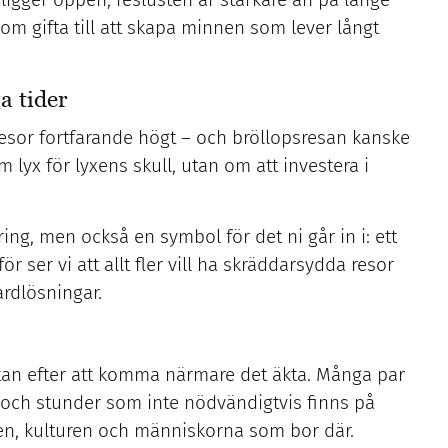
som gifta till att skapa minnen som lever långt
a tider
resor fortfarande högt – och bröllopsresan kanske
 lyx för lyxens skull, utan om att investera i
ng, men också en symbol för det ni går in i: ett
ör ser vi att allt fler vill ha skräddarsydda resor
ardlösningar.
tan efter att komma närmare det äkta. Många par
er och stunder som inte nödvändigtvis finns på
ren, kulturen och människorna som bor där.