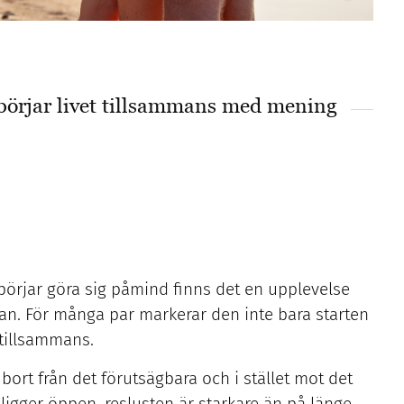
 börjar livet tillsammans med mening
örjar göra sig påmind finns det en upplevelse
san. För många par markerar den inte bara starten
 tillsammans.
 bort från det förutsägbara och i stället mot det
 ligger öppen, reslusten är starkare än på länge