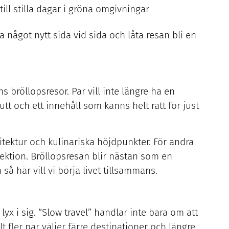
till stilla dagar i gröna omgivningar
 något nytt sida vid sida och låta resan bli en
s bröllopsresor. Par vill inte längre ha en
tt och ett innehåll som känns helt rätt för just
itektur och kulinariska höjdpunkter. För andra
lektion. Bröllopsresan blir nästan som en
h så här vill vi börja livet tillsammans.
 lyx i sig. “Slow travel” handlar inte bara om att
 fler par väljer färre destinationer och längre