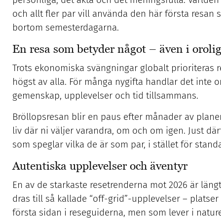
och allt fler par vill använda den här första resan 
bortom semesterdagarna.
En resa som betyder något – även i orolig
Trots ekonomiska svängningar globalt prioriteras 
högst av alla. För många nygifta handlar det inte om
gemenskap, upplevelser och tid tillsammans.
Bröllopsresan blir en paus efter månader av planeri
liv där ni väljer varandra, om och om igen. Just därf
som speglar vilka de är som par, i stället för stand
Autentiska upplevelser och äventyr
En av de starkaste resetrenderna mot 2026 är läng
dras till så kallade “off-grid”-upplevelser – plats
första sidan i reseguiderna, men som lever i natu