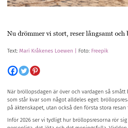
Nu drömmer vi stort, reser långsamt och
Text:
Mari Kråkenes Loewen |
Foto:
Freepik
När bröllopsdagen är över och vardagen så smått b
som står kvar som något alldeles eget: bröllopsre
på äktenskapet, utan också den första stora resan
Inför 2026 ser vi tydligt hur bröllopsresorna rör sig
personliga, det äkta och det meningsfulla. Världen