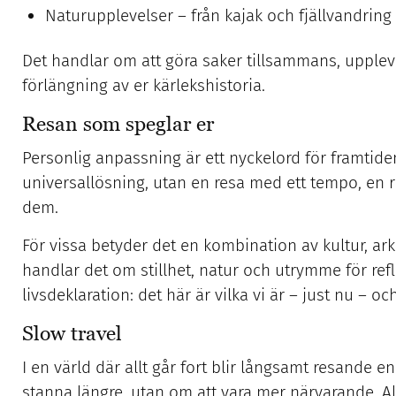
Naturupplevelser – från kajak och fjällvandring 
Det handlar om att göra saker tillsammans, uppleva
förlängning av er kärlekshistoria.
Resan som speglar er
Personlig anpassning är ett nyckelord för framtiden
universallösning, utan en resa med ett tempo, en ru
dem.
För vissa betyder det en kombination av kultur, ark
handlar det om stillhet, natur och utrymme för ref
livsdeklaration: det här är vilka vi är – just nu – oc
Slow travel
I en värld där allt går fort blir långsamt resande en
stanna längre, utan om att vara mer närvarande. Allt