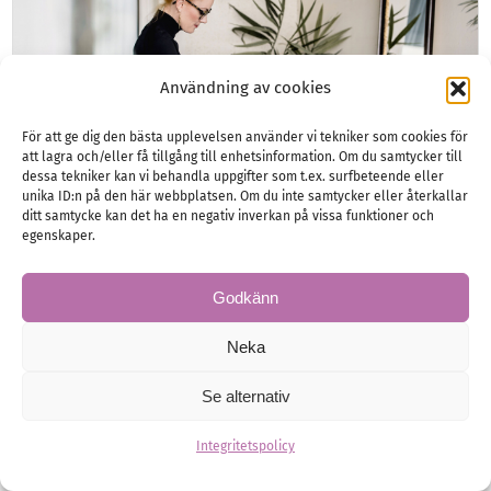
Användning av cookies
För att ge dig den bästa upplevelsen använder vi tekniker som cookies för
att lagra och/eller få tillgång till enhetsinformation. Om du samtycker till
dessa tekniker kan vi behandla uppgifter som t.ex. surfbeteende eller
unika ID:n på den här webbplatsen. Om du inte samtycker eller återkallar
ditt samtycke kan det ha en negativ inverkan på vissa funktioner och
egenskaper.
Grundkurs i bröllopsfrisyrer –
Godkänn
allt du behöver veta
Neka
Vad är egentligen de senaste trenderna kring
Se alternativ
bröllopsfrisyren. Och vad ska man tänka på
vid en konsultation och uppsättning? Vi…
Integritetspolicy