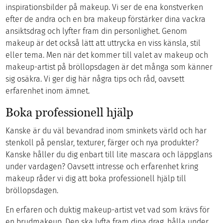
inspirationsbilder på makeup. Vi ser de ena konstverken
efter de andra och en bra makeup förstärker dina vackra
ansiktsdrag och lyfter fram din personlighet. Genom
makeup är det också lätt att uttrycka en viss känsla, stil
eller tema. Men när det kommer till valet av makeup och
makeup-artist på bröllopsdagen är det många som känner
sig osäkra. Vi ger dig här några tips och råd, oavsett
erfarenhet inom ämnet.
Boka professionell hjälp
Kanske är du väl bevandrad inom sminkets värld och har
stenkoll på penslar, texturer, färger och nya produkter?
Kanske håller du dig enbart till lite mascara och läppglans
under vardagen? Oavsett intresse och erfarenhet kring
makeup råder vi dig att boka professionell hjälp till
bröllopsdagen.
En erfaren och duktig makeup-artist vet vad som krävs för
en brudmakeup. Den ska lyfta fram dina drag, hålla under