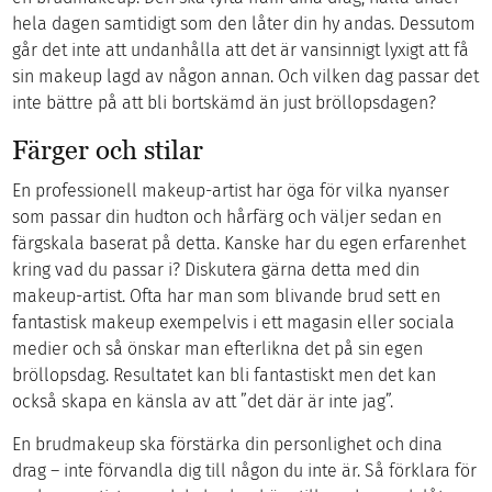
hela dagen samtidigt som den låter din hy andas. Dessutom
går det inte att undanhålla att det är vansinnigt lyxigt att få
sin makeup lagd av någon annan. Och vilken dag passar det
inte bättre på att bli bortskämd än just bröllopsdagen?
Färger och stilar
En professionell makeup-artist har öga för vilka nyanser
som passar din hudton och hårfärg och väljer sedan en
färgskala baserat på detta. Kanske har du egen erfarenhet
kring vad du passar i? Diskutera gärna detta med din
makeup-artist. Ofta har man som blivande brud sett en
fantastisk makeup exempelvis i ett magasin eller sociala
medier och så önskar man efterlikna det på sin egen
bröllopsdag. Resultatet kan bli fantastiskt men det kan
också skapa en känsla av att ”det där är inte jag”.
En brudmakeup ska förstärka din personlighet och dina
drag – inte förvandla dig till någon du inte är. Så förklara för