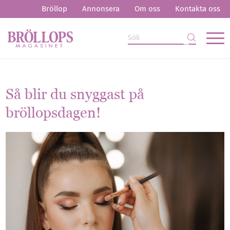
Bröllop
Annonsera
Om oss
Kontakta oss
Så blir du snyggast på
bröllopsdagen!