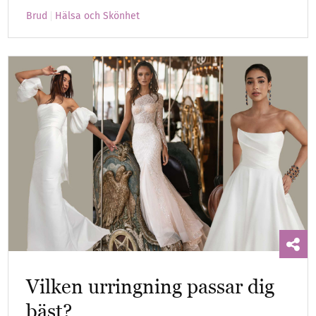
Brud
Hälsa och Skönhet
Vilken urringning passar dig
bäst?