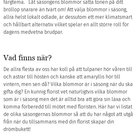
färgtema. Låt säsongens blommor sätta tonen på ditt
bröllop snarare än tvärt om! Att välja blommor i säsong,
allra helst lokalt odlade, är dessutom ett mer klimatsmart
och hållbart alternativ vilket spelar en allt större roll för
dagens medvetna brudpar.
Vad finns när?
De allra flesta av oss har koll på att tulpaner hör våren till
och astrar till hösten och kanske att amaryllis hör till
vintern, men sen då? Vilka blommor är i säsong när du ska
gifta dig? En kunnig florist vet naturligtvis vilka blommor
som är i säsong men det är alltid bra att göra sin läxa och
komma förberedd till mötet med floristen. Här har vi listat
de olika säsongernas blommor så att du har något att utgå
från när du tillsammans med din florist skapar din
drömbukett!