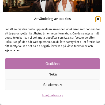
Användning av cookies
För att ge dig den bästa upplevelsen använder vi tekniker som cookies för
att lagra och/eller få tillgång till enhetsinformation. Om du samtycker till
dessa tekniker kan vi behandla uppgifter som t.ex. surfbeteende eller
unika ID:n på den här webbplatsen. Om du inte samtycker eller återkallar
ditt samtycke kan det ha en negativ inverkan på vissa funktioner och
egenskaper.
Venus Williams
Godkänn
bröllopsklänning
Neka
Tennisikonen Venus Williams, gifte sig i
december med Andrea Preti, och bar en hel
Se alternativ
rad olika bröllopsklänningar till deras
Integritetspolicy
femdagars…