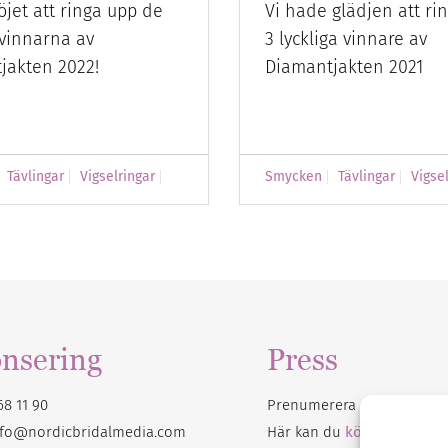
nöjet att ringa upp de
Vi hade glädjen att ri
 vinnarna av
3 lyckliga vinnare av
jakten 2022!
Diamantjakten 2021
Tävlingar
Vigselringar
Smycken
Tävlingar
Vigse
nsering
Press
68 11 90
Prenumerera på vårt
nyhet
nfo@nordicbridalmedia.com
Här kan du
köpa Bröllops