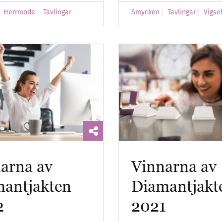
Herrmode
Tävlingar
Smycken
Tävlingar
Vigse
arna av
Vinnarna av
antjakten
Diamantjakt
2
2021