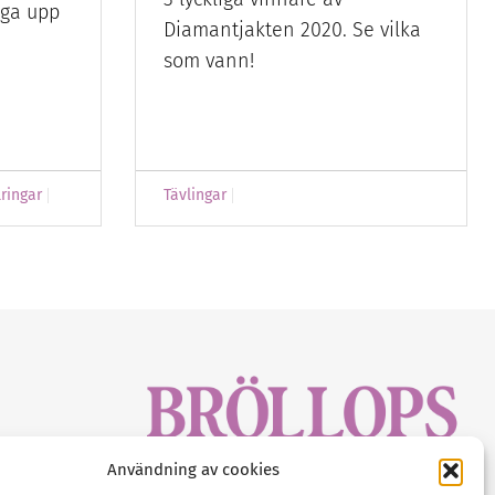
nga upp
Diamantjakten 2020. Se vilka
som vann!
lringar
Tävlingar
sbrev!
Användning av cookies
magasinet
Gustaf Mattssons väg 2, 451 50 Uddevalla