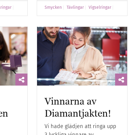
lringar
Smycken
Tävlingar
Vigselringar
Vinnarna av
en
Diamantjakten!
Vi hade glädjen att ringa upp
3 lyckliga vinnare av