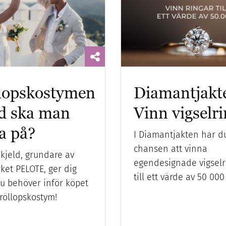
lopskostymen
Diamantjakt
d ska man
Vinn vigselr
a på?
I Diamantjakten har d
chansen att vinna
kjeld, grundare av
egendesignade vigselr
ket PELOTE, ger dig
till ett värde av 50 000
du behöver inför köpet
röllopskostym!