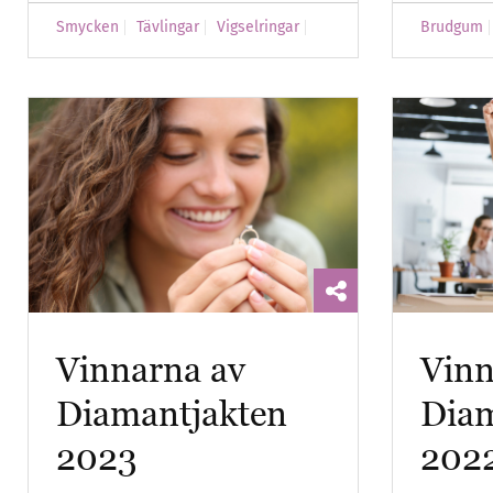
Smycken
Tävlingar
Vigselringar
Brudgum
Vinnarna av
Vinn
Diamantjakten
Diam
2023
202