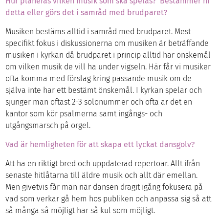
Hur planeras vilken musik som ska spelas? Bestämmer ni
detta eller görs det i samråd med brudparet?
Musiken bestäms alltid i samråd med brudparet. Mest
specifikt fokus i diskussionerna om musiken är beträffande
musiken i kyrkan då brudparet i princip alltid har önskemål
om vilken musik de vill ha under vigseln. Här får vi musiker
ofta komma med förslag kring passande musik om de
själva inte har ett bestämt önskemål. I kyrkan spelar och
sjunger man oftast 2-3 solonummer och ofta är det en
kantor som kör psalmerna samt ingångs- och
utgångsmarsch på orgel.
Vad är hemligheten för att skapa ett lyckat dansgolv?
Att ha en riktigt bred och uppdaterad repertoar. Allt ifrån
senaste hitlåtarna till äldre musik och allt där emellan.
Men givetvis får man när dansen dragit igång fokusera på
vad som verkar gå hem hos publiken och anpassa sig så att
så många så möjligt har så kul som möjligt.