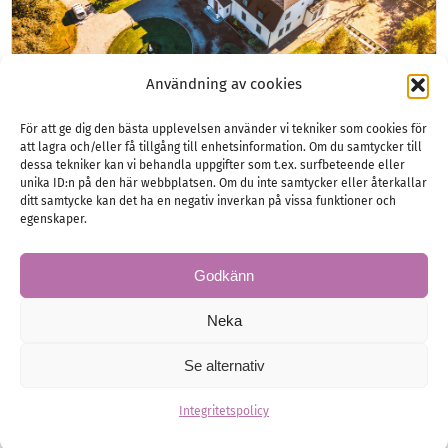
Användning av cookies
För att ge dig den bästa upplevelsen använder vi tekniker som cookies för
att lagra och/eller få tillgång till enhetsinformation. Om du samtycker till
dessa tekniker kan vi behandla uppgifter som t.ex. surfbeteende eller
En villa för sagolika ögonblick
unika ID:n på den här webbplatsen. Om du inte samtycker eller återkallar
ditt samtycke kan det ha en negativ inverkan på vissa funktioner och
Disponentvillan Lilla Edet är platsen där natur,
egenskaper.
historia och modern komfort möts.
Festlokaler
Bröllopsfesten
Godkänn
Neka
Se alternativ
Integritetspolicy