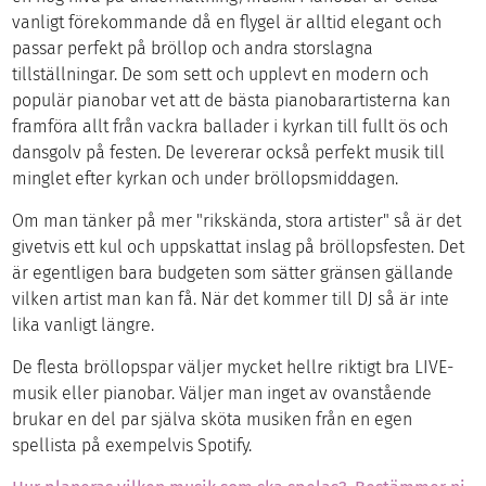
vanligt förekommande då en flygel är alltid elegant och
passar perfekt på bröllop och andra storslagna
tillställningar. De som sett och upplevt en modern och
populär pianobar vet att de bästa pianobarartisterna kan
framföra allt från vackra ballader i kyrkan till fullt ös och
dansgolv på festen. De levererar också perfekt musik till
minglet efter kyrkan och under bröllopsmiddagen.
Om man tänker på mer "rikskända, stora artister" så är det
givetvis ett kul och uppskattat inslag på bröllopsfesten. Det
är egentligen bara budgeten som sätter gränsen gällande
vilken artist man kan få. När det kommer till DJ så är inte
lika vanligt längre.
De flesta bröllopspar väljer mycket hellre riktigt bra LIVE-
musik eller pianobar. Väljer man inget av ovanstående
brukar en del par själva sköta musiken från en egen
spellista på exempelvis Spotify.