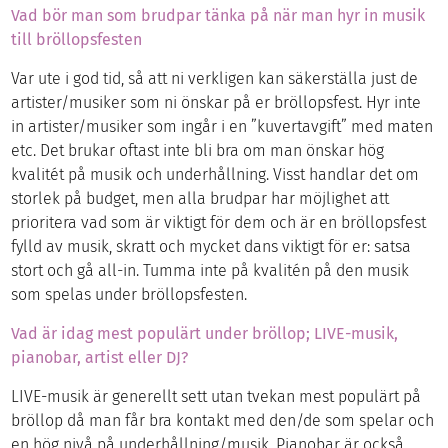
Vad bör man som brudpar tänka på när man hyr in musik
till bröllopsfesten
Var ute i god tid, så att ni verkligen kan säkerställa just de
artister/musiker som ni önskar på er bröllopsfest. Hyr inte
in artister/musiker som ingår i en ”kuvertavgift” med maten
etc. Det brukar oftast inte bli bra om man önskar hög
kvalitét på musik och underhållning. Visst handlar det om
storlek på budget, men alla brudpar har möjlighet att
prioritera vad som är viktigt för dem och är en bröllopsfest
fylld av musik, skratt och mycket dans viktigt för er: satsa
stort och gå all-in. Tumma inte på kvalitén på den musik
som spelas under bröllopsfesten.
Vad är idag mest populärt under bröllop; LIVE-musik,
pianobar, artist eller DJ?
LIVE-musik är generellt sett utan tvekan mest populärt på
bröllop då man får bra kontakt med den/de som spelar och
en hög nivå på underhållning/musik. Pianobar är också