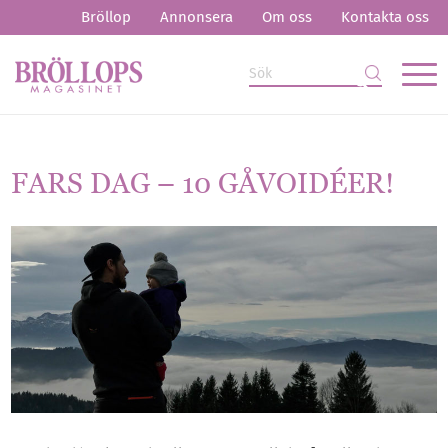
Bröllop
Annonsera
Om oss
Kontakta oss
FARS DAG – 10 GÅVOIDÉER!