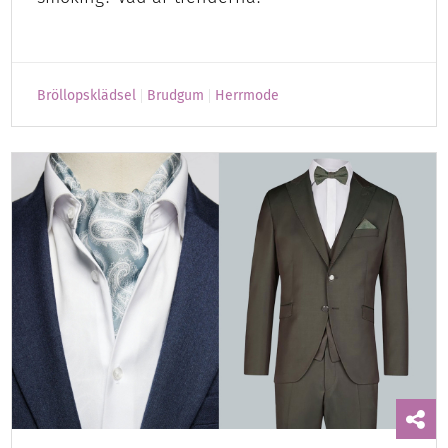
Bröllopsklädsel
Brudgum
Herrmode