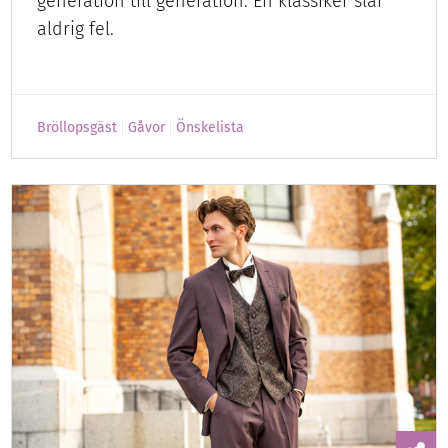
generation till generation. En klassiker slår
aldrig fel.
Bröllopsgäst
Gåvor
Önskelista