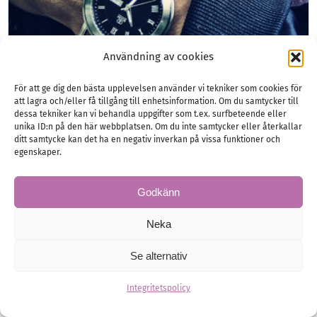
Användning av cookies
För att ge dig den bästa upplevelsen använder vi tekniker som cookies för
att lagra och/eller få tillgång till enhetsinformation. Om du samtycker till
dessa tekniker kan vi behandla uppgifter som t.ex. surfbeteende eller
unika ID:n på den här webbplatsen. Om du inte samtycker eller återkallar
ditt samtycke kan det ha en negativ inverkan på vissa funktioner och
Helt tidsrätt
egenskaper.
Överraska din nyblivna make med en vackert
Godkänn
armbandsur i morgongåva!
Neka
Se alternativ
Brudgum
Herrmode
Morgongåvor
Smycken
Integritetspolicy