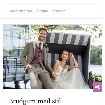
Bröllopsklädsel
Brudgum
Herrmode
Brudgum med stil