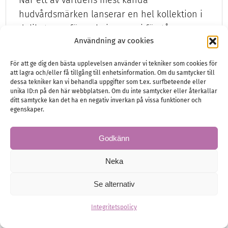
hudvårdsmärken lanserar en hel kollektion i
delikat rosa förpackning var vi förstås
Användning av cookies
tvungna att…
För att ge dig den bästa upplevelsen använder vi tekniker som cookies för
att lagra och/eller få tillgång till enhetsinformation. Om du samtycker till
dessa tekniker kan vi behandla uppgifter som t.ex. surfbeteende eller
unika ID:n på den här webbplatsen. Om du inte samtycker eller återkallar
Brud
Hälsa och Skönhet
ditt samtycke kan det ha en negativ inverkan på vissa funktioner och
egenskaper.
Godkänn
Neka
Se alternativ
Integritetspolicy