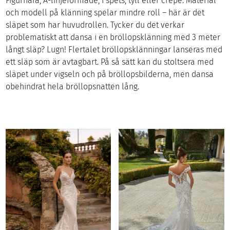
Figurnära, A-linjeformade, i spets, tyll eller crepe. Material
och modell på klänning spelar mindre roll – här är det
släpet som har huvudrollen. Tycker du det verkar
problematiskt att dansa i en bröllopsklänning med 3 meter
långt släp? Lugn! Flertalet bröllopsklänningar lanseras med
ett släp som är avtagbart. På så sätt kan du stoltsera med
släpet under vigseln och på bröllopsbilderna, men dansa
obehindrat hela bröllopsnatten lång.