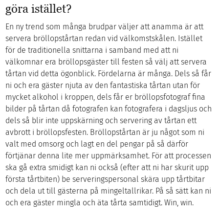
göra istället?
En ny trend som många brudpar väljer att anamma är att
servera bröllopstårtan redan vid välkomstskålen. Istället
för de traditionella snittarna i samband med att ni
välkomnar era bröllopsgäster till festen så välj att servera
tårtan vid detta ögonblick. Fördelarna är många. Dels så får
ni och era gäster njuta av den fantastiska tårtan utan för
mycket alkohol i kroppen, dels får er bröllopsfotograf fina
bilder på tårtan då fotografen kan fotografera i dagsljus och
dels så blir inte uppskärning och servering av tårtan ett
avbrott i bröllopsfesten. Bröllopstårtan är ju något som ni
valt med omsorg och lagt en del pengar på så därför
förtjänar denna lite mer uppmärksamhet. För att processen
ska gå extra smidigt kan ni också (efter att ni har skurit upp
första tårtbiten) be serveringspersonal skära upp tårtbitar
och dela ut till gästerna på mingeltallrikar. På så sätt kan ni
och era gäster mingla och äta tårta samtidigt. Win, win.