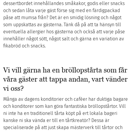
dessertbordet innehållandes småkakor, godis eller snacks
och sedan låta varje gäst förse sig med en färdigpackad
påse att mumsa från? Det är en smidig lösning och något
som uppskattas av gästerna. Tänk då på att ta hänsyn till
eventuella allergier hos gästerna och också att varje påse
innehåller något sött, något salt och gärna en variation av
fikabröd och snacks.
Vi vill gärna ha en bröllopstårta som får
våra gäster att tappa andan, vart vänder
vi oss?
Många av dagens konditorier och caféer har duktiga bagare
och konditorer som kan göra fantastiska bröllopstårtor. Vill
ni inte ha en traditionell tårta köpt på ert lokala bageri
kanske ni ska vända er till en tårtkreatör? Dessa är
specialiserade på att just skapa mästerverk till tårtor och