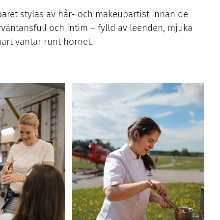
aret stylas av hår- och makeupartist innan de
rväntansfull och intim – fylld av leenden, mjuka
närt väntar runt hörnet.