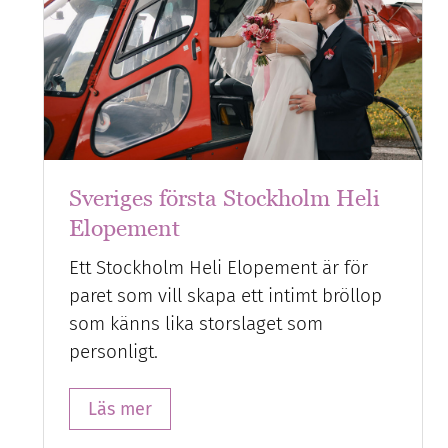
Sveriges första Stockholm Heli
Elopement
Ett Stockholm Heli Elopement är för
paret som vill skapa ett intimt bröllop
som känns lika storslaget som
personligt.
Läs mer