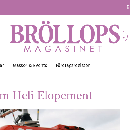
B
ar
Mässor & Events
Företagsregister
olm Heli Elopement