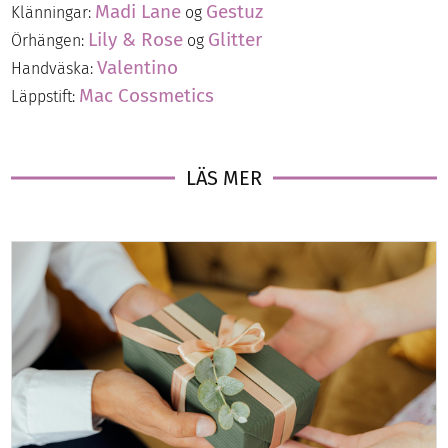
Madi Lane
Gestuz
Klänningar:
og
Lily & Rose
Glitter
Örhängen:
og
Valentino
Handväska:
Mac Cossmetics
Läppstift:
LÄS MER