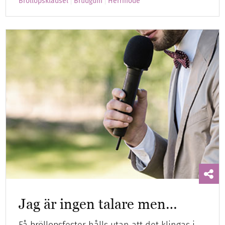
Bröllopsklädsel
Brudgum
Herrmode
Jag är ingen talare men…
Få bröllopsfester hålls utan att det klingas i