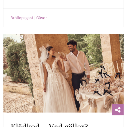
Bröllopsgäst
Gåvor
Klädkod – Vad gäller?