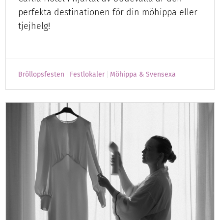
perfekta destinationen för din möhippa eller
tjejhelg!
Bröllopsfesten
Festlokaler
Möhippa & Svensexa