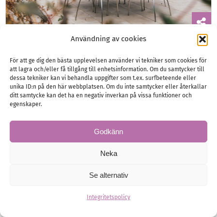
Användning av cookies
Bröllop, möhippa eller
För att ge dig den bästa upplevelsen använder vi tekniker som cookies för
svensexa?
att lagra och/eller få tillgång till enhetsinformation. Om du samtycker till
dessa tekniker kan vi behandla uppgifter som t.ex. surfbeteende eller
På Tweed Hotell, inbäddat i den idylliska
unika ID:n på den här webbplatsen. Om du inte samtycker eller återkallar
ditt samtycke kan det ha en negativ inverkan på vissa funktioner och
skönheten på Skaftö i Bohuslän, skapar vi
egenskaper.
minnen för livet.
Godkänn
Neka
Bröllopsfesten
Festlokaler
Möhippa & Svensexa
Se alternativ
Integritetspolicy