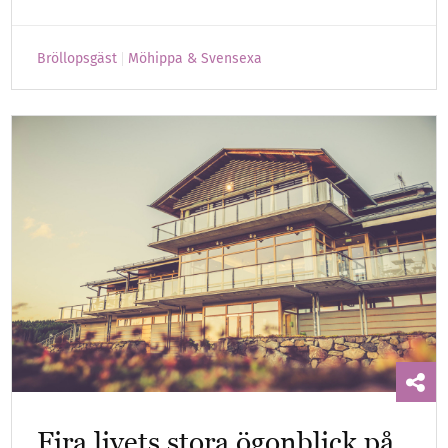
Bröllopsgäst
Möhippa & Svensexa
Fira livets stora ögonblick på