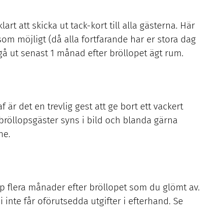
art att skicka ut tack-kort till alla gästerna. Här
 som möjligt (då alla fortfarande har er stora dag
 gå ut senast 1 månad efter bröllopet ägt rum.
f är det en trevlig gest att ge bort ett vackert
 bröllopsgäster syns i bild och blanda gärna
ne.
lopp flera månader efter bröllopet som du glömt av.
 ni inte får oförutsedda utgifter i efterhand. Se