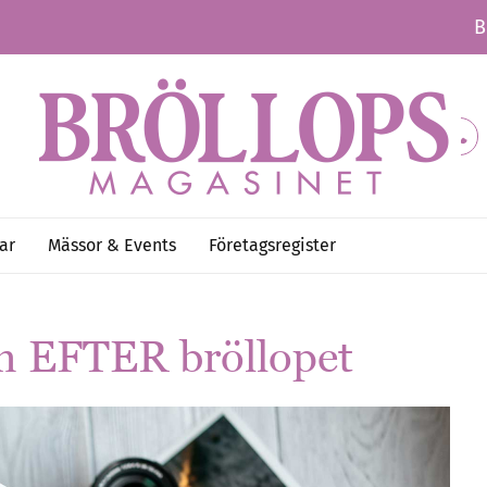
B
ar
Mässor & Events
Företagsregister
an EFTER bröllopet