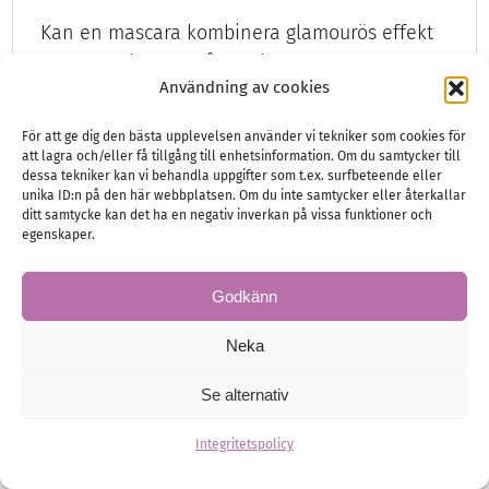
Kan en mascara kombinera glamourös effekt
med genuin fransvård? Vi har testat den nya
Användning av cookies
mascaran från M Picaut!
För att ge dig den bästa upplevelsen använder vi tekniker som cookies för
att lagra och/eller få tillgång till enhetsinformation. Om du samtycker till
dessa tekniker kan vi behandla uppgifter som t.ex. surfbeteende eller
unika ID:n på den här webbplatsen. Om du inte samtycker eller återkallar
Brud
Hälsa och Skönhet
ditt samtycke kan det ha en negativ inverkan på vissa funktioner och
egenskaper.
Godkänn
Neka
Se alternativ
Integritetspolicy