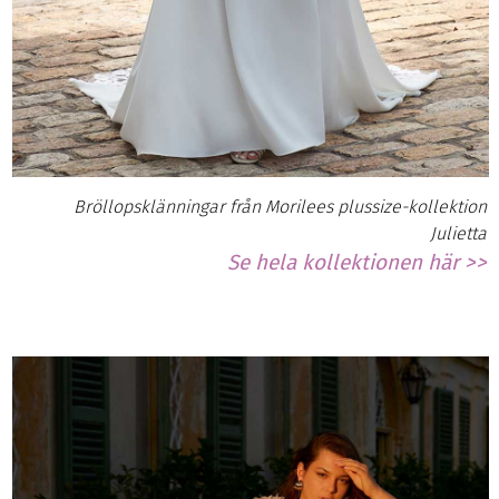
Bröllopsklänningar från Morilees plussize-kollektion
Julietta
Se hela kollektionen här >>