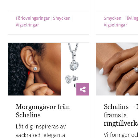
Förlovningsringar
Smycken
Smycken
Tävlin
Vigselringar
Vigselringar
Morgongåvor från
Schalins –
Schalins
främsta
ringtillver
Låt dig inspireras av
Vi formger och
vackra och eleganta