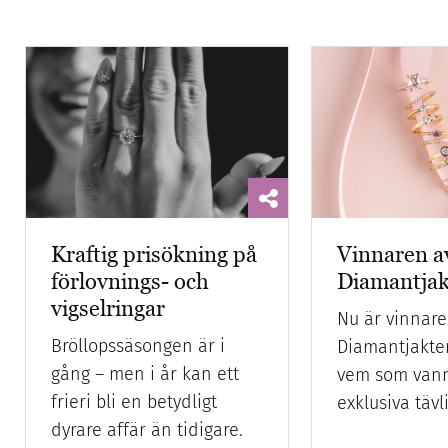
Kraftig prisökning på
Vinnaren a
förlovnings- och
Diamantja
vigselringar
Nu är vinnare
Bröllopssäsongen är i
Diamantjakte
gång – men i år kan ett
vem som vann
frieri bli en betydligt
exklusiva tävl
dyrare affär än tidigare.