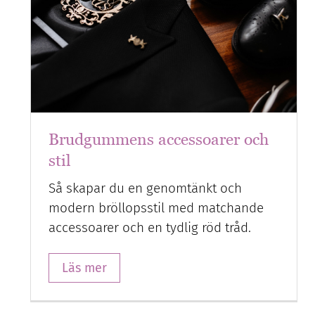
Brudgummens accessoarer och
stil
Så skapar du en genomtänkt och
modern bröllopsstil med matchande
accessoarer och en tydlig röd tråd.
Läs mer