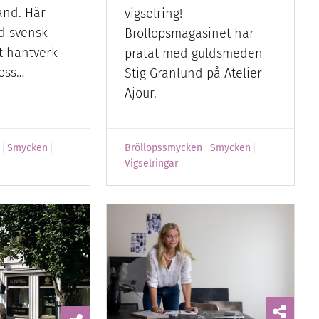
land. Här
vigselring!
d svensk
Bröllopsmagasinet har
t hantverk
pratat med guldsmeden
 oss…
Stig Granlund på Atelier
Ajour.
Smycken
Bröllopssmycken
Smycken
Vigselringar