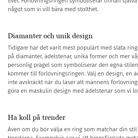
livet. Förlovningsringen symboliserar (innan själva b
något som vi vill bära med stolthet.
Diamanter och unik design
Tidigare har det varit mest populärt med släta ring
på diamanter, ädelstenar, unika former och mer våga
personlig prägel som symboliserar den egna stilen o
kommer till förlovningsringen. Välj en design, en ä
inte avskräckt när du läser att männens förlovningsr
göra en maskulin design med ädelstenar som vi lo
Ha koll på trender
Även om du bör välja en ring som matchar din stil o
trenderna. Exempelvis ser vi att bronsfärgade meta