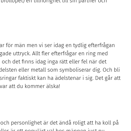
röllopet) en tillhörighet till sin partner och
ar för män men vi ser idag en tydlig efterfrågan
de uttryck. Allt fler efterfrågar en ring med
ch det finns idag inga rätt eller fel när det
delsten eller metall som symboliserar dig. Och bli
ingar faktiskt kan ha ädelstenar i sig. Det går att
var att du kommer älska!
ch personlighet är det ändå roligt att ha koll på
ller är ett populärt val hos männen just nu.