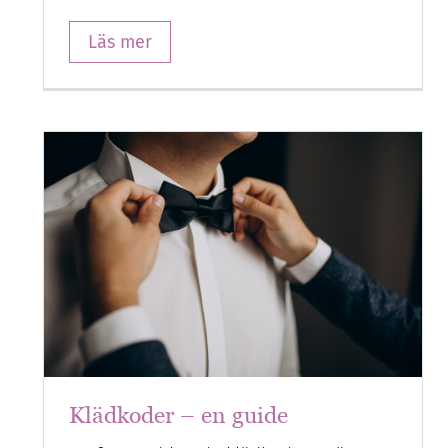
Läs mer
Klädkoder – en guide