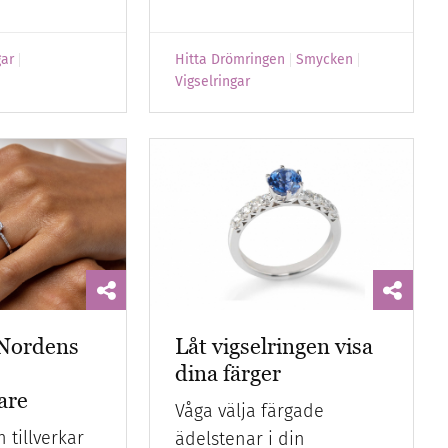
gar
Hitta Drömringen
Smycken
Vigselringar
 Nordens
Låt vigselringen visa
dina färger
kare
Våga välja färgade
 tillverkar
ädelstenar i din