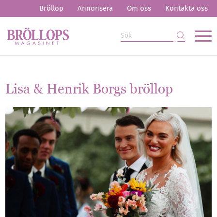
Bröllop
Annonsera
Om oss
Kontakta oss
Lisa
&
Henrik Borgs bröllop