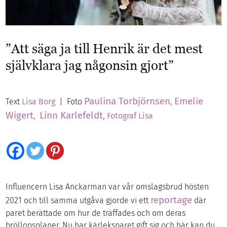
”
Att säga ja till Henrik är det mest
självklara jag någonsin gjort
”
Paulina Torbjörnsen
Emelie
Text
Lisa Borg
| Foto
,
Wigert
Linn Karlefeldt
,
, Fotograf Lisa
Influencern Lisa Anckarman var vår omslagsbrud hösten
reportage
2021 och till samma utgåva gjorde vi ett
där
paret berättade om hur de träffades och om deras
bröllopsplaner. Nu har kärleksparet gift sig och här kan du