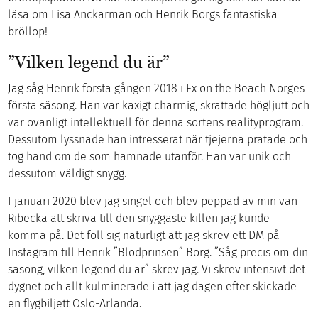
läsa om Lisa Anckarman och Henrik Borgs fantastiska
bröllop!
”Vilken legend du är”
Jag såg Henrik första gången 2018 i Ex on the Beach Norges
första säsong. Han var kaxigt charmig, skrattade högljutt och
var ovanligt intellektuell för denna sortens realityprogram.
Dessutom lyssnade han intresserat när tjejerna pratade och
tog hand om de som hamnade utanför. Han var unik och
dessutom väldigt snygg.
I januari 2020 blev jag singel och blev peppad av min vän
Ribecka att skriva till den snyggaste killen jag kunde
komma på. Det föll sig naturligt att jag skrev ett DM på
Instagram till Henrik ”Blodprinsen” Borg. ”Såg precis om din
säsong, vilken legend du är” skrev jag. Vi skrev intensivt det
dygnet och allt kulminerade i att jag dagen efter skickade
en flygbiljett Oslo-Arlanda.