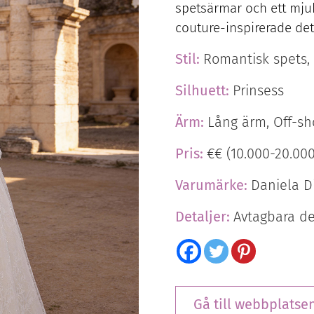
spetsärmar och ett mjukt
couture-inspirerade det
Stil:
Romantisk spets,
Silhuett:
Prinsess
Ärm:
Lång ärm, Off-sh
Pris:
€€ (10.000-20.000
Varumärke:
Daniela D
Detaljer:
Avtagbara del
Gå till webbplatse