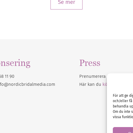
Se mer
nsering
Press
68 11 90
Prenumerera på vårt
nyhet
nfo@nordicbridalmedia.com
Här kan du
köpa Bröllops
För att ge d
och/eller få
behandla up
Om du inte s
vissa funkti