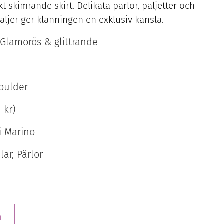
 skimrande skirt. Delikata pärlor, paljetter och
aljer ger klänningen en exklusiv känsla.
 Glamorös & glittrande
oulder
 kr)
i Marino
ar, Pärlor
n