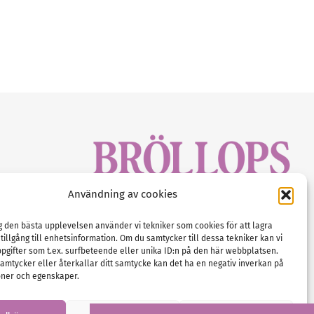
sbrev!
Användning av cookies
magasinet
Gustaf Mattssons väg 2, 451 50 Uddevalla
Tel :
0522-68 11 90
ig den bästa upplevelsen använder vi tekniker som cookies för att lagra
 tillgång till enhetsinformation. Om du samtycker till dessa tekniker kan vi
E-post:
info@nordicbridalmedia.com
pgifter som t.ex. surfbeteende eller unika ID:n på den här webbplatsen.
Nordic Bridal Media
amtycker eller återkallar ditt samtycke kan det ha en negativ inverkan på
(c) All rights reserved.
oner och egenskaper.
Org.nr: SE 5171000119