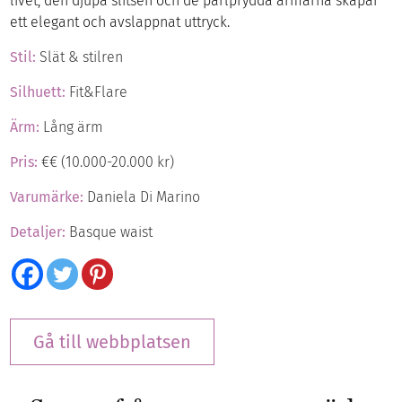
livet, den djupa slitsen och de pärlprydda ärmarna skapar
ett elegant och avslappnat uttryck.
Stil:
Slät & stilren
Silhuett:
Fit&Flare
Ärm:
Lång ärm
Pris:
€€ (10.000-20.000 kr)
Varumärke:
Daniela Di Marino
Detaljer:
Basque waist
Gå till webbplatsen