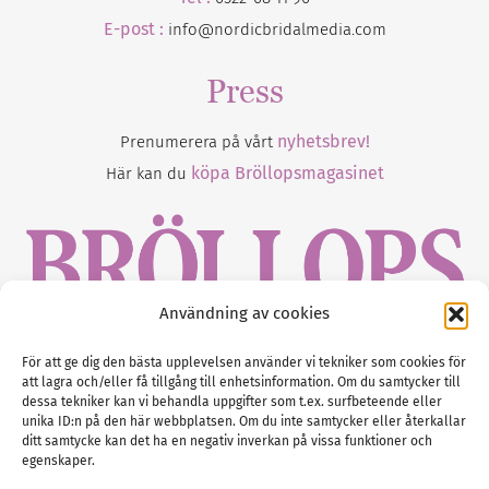
E-post :
info@nordicbridalmedia.com
Press
nyhetsbrev!
Prenumerera på vårt
köpa Bröllopsmagasinet
Här kan du
Användning av cookies
Gustaf Mattssons väg 2, 451 50 Uddevalla
För att ge dig den bästa upplevelsen använder vi tekniker som cookies för
att lagra och/eller få tillgång till enhetsinformation. Om du samtycker till
Tel :
0522-68 11 90
dessa tekniker kan vi behandla uppgifter som t.ex. surfbeteende eller
unika ID:n på den här webbplatsen. Om du inte samtycker eller återkallar
E-post:
info@nordicbridalmedia.com
ditt samtycke kan det ha en negativ inverkan på vissa funktioner och
Nordic Bridal Media
egenskaper.
(c) All rights reserved.