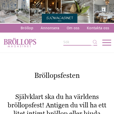
Bröllop
Annonsera
Om oss
Kontakta oss
Bröllopsfesten
Självklart ska du ha världens
bröllopsfest! Antigen du vill ha ett
litet intimt bröllop eller bjuda