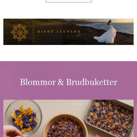
Blommor
&
Brudbuketter