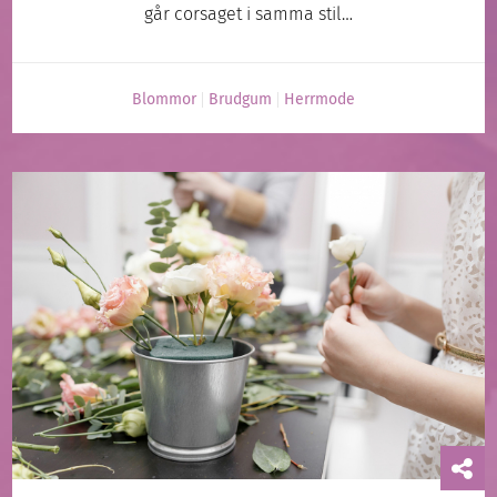
går corsaget i samma stil…
Blommor
Brudgum
Herrmode