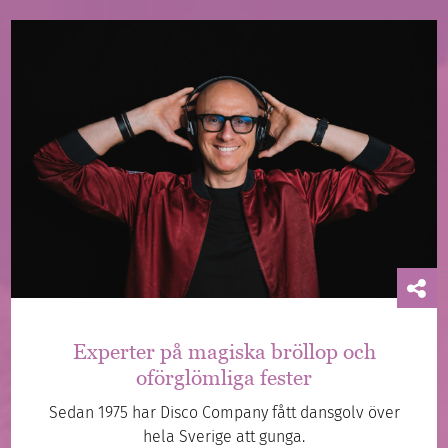
Experter på magiska bröllop och
oförglömliga fester
Sedan 1975 har Disco Company fått dansgolv över
hela Sverige att gunga.