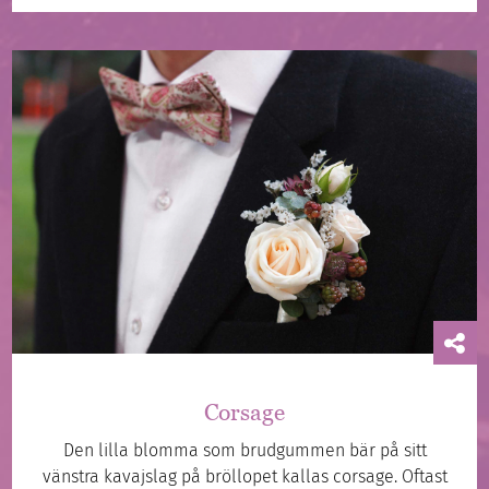
Corsage
Den lilla blomma som brudgummen bär på sitt
vänstra kavajslag på bröllopet kallas corsage. Oftast