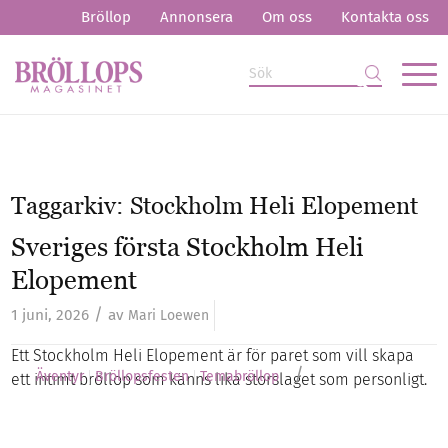
Bröllop
Annonsera
Om oss
Kontakta oss
Taggarkiv:
Stockholm Heli Elopement
Sveriges första Stockholm Heli
Elopement
/
1 juni, 2026
av
Mari Loewen
Ett Stockholm Heli Elopement är för paret som vill skapa
/
Äventyr
Bröllopsfesten
Temabröllop
ett intimt bröllop som känns lika storslaget som personligt.