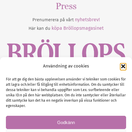
Press
nyhetsbrev!
Prenumerera på vårt
köpa Bröllopsmagasinet
Här kan du
Användning av cookies
Gustaf Mattssons väg 2, 451 50 Uddevalla
För att ge dig den bästa upplevelsen använder vi tekniker som cookies för
att lagra och/eller få tillgång till enhetsinformation. Om du samtycker till
Tel :
0522-68 11 90
dessa tekniker kan vi behandla uppgifter som t.ex. surfbeteende eller
unika ID:n på den här webbplatsen. Om du inte samtycker eller återkallar
E-post:
info@nordicbridalmedia.com
ditt samtycke kan det ha en negativ inverkan på vissa funktioner och
Nordic Bridal Media
egenskaper.
(c) All rights reserved.
Org.nr: SE 5171000119
Godkänn