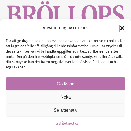
Användning av cookies
Gustaf Mattssons väg 2, 451 50 Uddevalla
För att ge dig den bästa upplevelsen använder vi tekniker som cookies för
att lagra och/eller få tillgång till enhetsinformation. Om du samtycker till
Tel :
0522-68 11 90
dessa tekniker kan vi behandla uppgifter som t.ex. surfbeteende eller
unika ID:n på den här webbplatsen. Om du inte samtycker eller återkallar
E-post:
info@nordicbridalmedia.com
ditt samtycke kan det ha en negativ inverkan på vissa funktioner och
Nordic Bridal Media
egenskaper.
(c) All rights reserved.
Org.nr: SE 5171000119
Godkänn
Neka
Se alternativ
© Brollopsmagasinet
Administration
Integritetspolicy
Hemsidan levereras av Kust IT