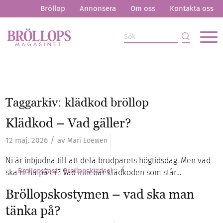
Bröllop
Annonsera
Om oss
Kontakta oss
Taggarkiv:
klädkod bröllop
Klädkod – Vad gäller?
/
12 maj, 2026
av
Mari Loewen
Ni är inbjudna till att dela brudparets högtidsdag. Men vad
/
Bröllopsgäst
Bröllopsklädsel
ska ni ha på er? Vad innebär klädkoden som står…
Bröllopskostymen – vad ska man
tänka på?