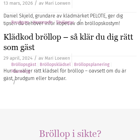
/
13 mars, 2026
av
Mari Loewen
Daniel Skjeld, grundare av klädmärket PELOTE, ger dig
/
Brudgum
Herrmode
Tävlingar
tipsen du behöver inför köpet av din bröllopskostym!
Klädkod bröllop – så klär du dig rätt
som gäst
/
29 april, 2024
av
Mari Loewen
Bröllopsgäst
Bröllopsklädsel
Bröllopsplanering
Hur du väljer rätt klädsel för bröllop – oavsett om du är
Planering
gäst, brudgum eller brudpar.
/
Bröllop i sikte?