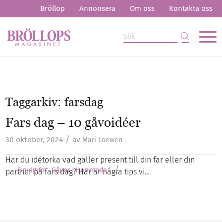
Bröllop
Annonsera
Om oss
Kontakta oss
Taggarkiv:
farsdag
Fars dag – 10 gåvoidéer
/
30 oktober, 2024
av
Mari Loewen
Har du idétorka vad gäller present till din far eller din
/
Brudgum
Gåvor
Herrmode
partner på fars dag? Här är några tips vi…