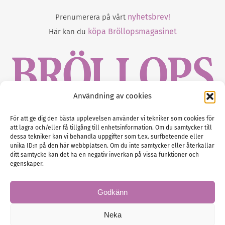
nyhetsbrev!
Prenumerera på vårt
köpa Bröllopsmagasinet
Här kan du
Användning av cookies
Gustaf Mattssons väg 2, 451 50 Uddevalla
För att ge dig den bästa upplevelsen använder vi tekniker som cookies för
att lagra och/eller få tillgång till enhetsinformation. Om du samtycker till
Tel :
0522-68 11 90
dessa tekniker kan vi behandla uppgifter som t.ex. surfbeteende eller
unika ID:n på den här webbplatsen. Om du inte samtycker eller återkallar
E-post:
info@nordicbridalmedia.com
ditt samtycke kan det ha en negativ inverkan på vissa funktioner och
Nordic Bridal Media
egenskaper.
(c) All rights reserved.
Org.nr: SE 5171000119
Godkänn
Neka