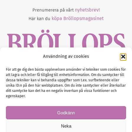
nyhetsbrev!
Prenumerera på vårt
köpa Bröllopsmagasinet
Här kan du
Användning av cookies
Gustaf Mattssons väg 2, 451 50 Uddevalla
För att ge dig den bästa upplevelsen använder vi tekniker som cookies för
att lagra och/eller få tillgång till enhetsinformation. Om du samtycker till
Tel :
0522-68 11 90
dessa tekniker kan vi behandla uppgifter som t.ex. surfbeteende eller
unika ID:n på den här webbplatsen. Om du inte samtycker eller återkallar
E-post:
info@nordicbridalmedia.com
ditt samtycke kan det ha en negativ inverkan på vissa funktioner och
Nordic Bridal Media
egenskaper.
(c) All rights reserved.
Org.nr: SE 5171000119
Godkänn
Neka