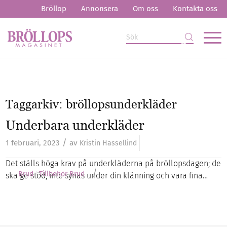
Bröllop
Annonsera
Om oss
Kontakta oss
Taggarkiv:
bröllopsunderkläder
Underbara underkläder
/
1 februari, 2023
av
Kristin Hassellind
Det ställs höga krav på underkläderna på bröllopsdagen; de
/
Brud
Tillbehör Brud
ska ge stöd, inte synas under din klänning och vara fina…