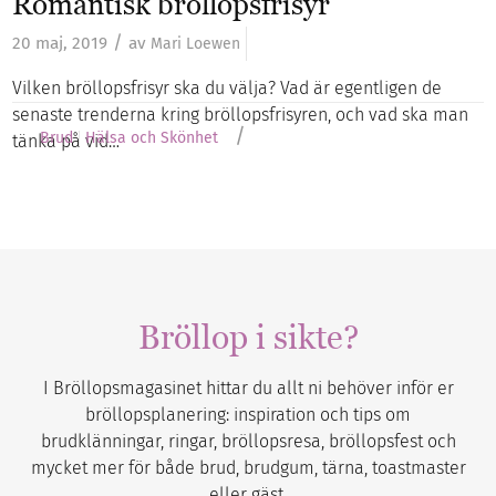
Romantisk bröllopsfrisyr
/
20 maj, 2019
av
Mari Loewen
Vilken bröllopsfrisyr ska du välja? Vad är egentligen de
senaste trenderna kring bröllopsfrisyren, och vad ska man
/
Brud
Hälsa och Skönhet
tänka på vid…
Bröllop i sikte?
I Bröllopsmagasinet hittar du allt ni behöver inför er
bröllopsplanering: inspiration och tips om
brudklänningar, ringar, bröllopsresa, bröllopsfest och
mycket mer för både brud, brudgum, tärna, toastmaster
eller gäst.