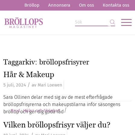
Bröllop
Annonsera
Om oss
Kontakta oss
Taggarkiv:
bröllopsfrisyrer
Hår & Makeup
/
5 juli, 2024
av
Mari Loewen
Sara Ollinen delar med sig av de mest efterfrågade
bröllopsfrisyrerna och makeupstilarna inför säsongens
/
Brud
Hälsa och Skönhet
bröllop och ger dig goda råd
Vilken bröllopsfrisyr väljer du?