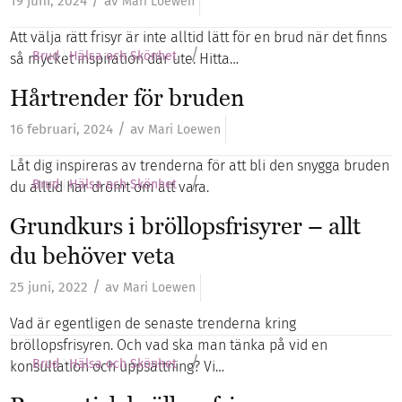
/
19 juni, 2024
av
Mari Loewen
Att välja rätt frisyr är inte alltid lätt för en brud när det finns
/
Brud
Hälsa och Skönhet
så mycket inspiration där ute. Hitta…
Hårtrender för bruden
/
16 februari, 2024
av
Mari Loewen
Låt dig inspireras av trenderna för att bli den snygga bruden
/
Brud
Hälsa och Skönhet
du alltid har drömt om att vara.
Grundkurs i bröllopsfrisyrer – allt
du behöver veta
/
25 juni, 2022
av
Mari Loewen
Vad är egentligen de senaste trenderna kring
bröllopsfrisyren. Och vad ska man tänka på vid en
/
Brud
Hälsa och Skönhet
konsultation och uppsättning? Vi…