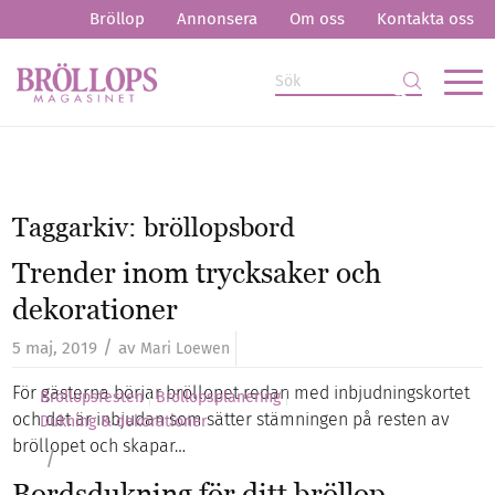
Bröllop
Annonsera
Om oss
Kontakta oss
Taggarkiv:
bröllopsbord
Trender inom trycksaker och
dekorationer
/
5 maj, 2019
av
Mari Loewen
För gästerna börjar bröllopet redan med inbjudningskortet
Bröllopsfesten
Bröllopsplanering
och det är inbjudan som sätter stämningen på resten av
Dukning & dekorationer
bröllopet och skapar…
/
Bordsdukning för ditt bröllop