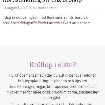
/
31 augusti, 2018
av
Mari Loewen
I dag är det vanligast med flera små, runda bord vid
/
Bröllopsfesten
Bröllopsplanering
bröllopsmiddagen. Men det är inte säkert att det som…
Bröllop i sikte?
I Bröllopsmagasinet hittar du allt ni behöver inför er
bröllopsplanering: inspiration och tips om
brudklänningar, ringar, bröllopsresa, bröllopsfest och
mycket mer för både brud, brudgum, tärna, toastmaster
eller gäst.
Vi ger dig tipsen för att ni ska få ert drömbröllop.