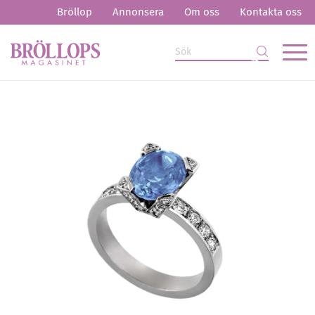
Bröllop
Annonsera
Om oss
Kontakta oss