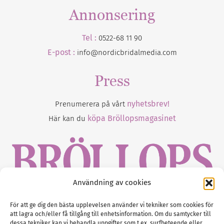
Annonsering
Tel :
0522-68 11 90
E-post :
info@nordicbridalmedia.com
Press
nyhetsbrev!
Prenumerera på vårt
köpa Bröllopsmagasinet
Här kan du
Användning av cookies
Gustaf Mattssons väg 2, 451 50 Uddevalla
För att ge dig den bästa upplevelsen använder vi tekniker som cookies för
att lagra och/eller få tillgång till enhetsinformation. Om du samtycker till
Tel :
0522-68 11 90
dessa tekniker kan vi behandla uppgifter som t.ex. surfbeteende eller