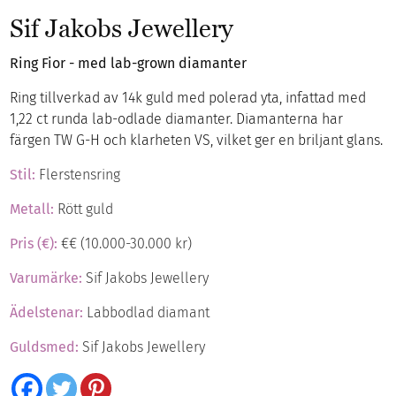
Sif Jakobs Jewellery
Ring Fior - med lab-grown diamanter
Ring tillverkad av 14k guld med polerad yta, infattad med
1,22 ct runda lab-odlade diamanter. Diamanterna har
färgen TW G-H och klarheten VS, vilket ger en briljant glans.
Stil:
Flerstensring
Metall:
Rött guld
Pris (€):
€€ (10.000-30.000 kr)
Varumärke:
Sif Jakobs Jewellery
Ädelstenar:
Labbodlad diamant
Guldsmed:
Sif Jakobs Jewellery