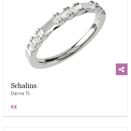
Schalins
Eterna 15
€€