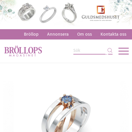
Bröllop
Annonsera
Om oss
Kontakta oss