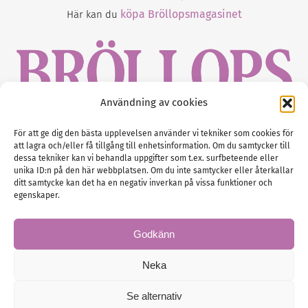
köpa Bröllopsmagasinet
Här kan du
Användning av cookies
Gustaf Mattssons väg 2, 451 50 Uddevalla
För att ge dig den bästa upplevelsen använder vi tekniker som cookies för
att lagra och/eller få tillgång till enhetsinformation. Om du samtycker till
Tel :
0522-68 11 90
dessa tekniker kan vi behandla uppgifter som t.ex. surfbeteende eller
unika ID:n på den här webbplatsen. Om du inte samtycker eller återkallar
E-post:
info@nordicbridalmedia.com
ditt samtycke kan det ha en negativ inverkan på vissa funktioner och
Nordic Bridal Media
egenskaper.
(c) All rights reserved.
Org.nr: SE 5171000119
Godkänn
Neka
Se alternativ