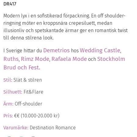
DR417
Modern lyx i en sofistikerad förpackning. En off shoulder-
ringning möter en kroppsnära crepesiluett, medan
illusionliv och spetskantade ärmar ger en romantisk twist
till denna stilrena look.
Demetrios
Wedding Castle
I Sverige hittar du
hos
,
Ruths
Rimz Mode
Rafaela Mode
Stockholm
,
,
och
Brud och Fest.
Stil:
Slät & stilren
Silhuett:
Fit&Flare
Ärm:
Off-shoulder
Pris:
€€ (10.000-20.000 kr)
Varumärke:
Destination Romance