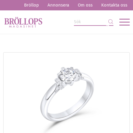
Bröllop
Annonsera
Om oss
Kontakta oss