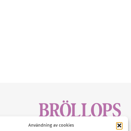
sbrev!
Användning av cookies
magasinet
Gustaf Mattssons väg 2, 451 50 Uddevalla