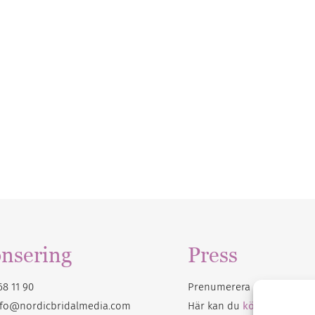
nsering
Press
68 11 90
Prenumerera på vårt
nyhet
nfo@nordicbridalmedia.com
Här kan du
köpa Bröllops