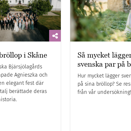
bröllop i Skåne
Så mycket lägge
svenska par på b
iska Bjärsjölagårds
kapade Agnieszka och
Hur mycket lägger sve
en elegant fest där
på sina bröllop? Se re
talj berättade deras
från vår undersökning
istoria.