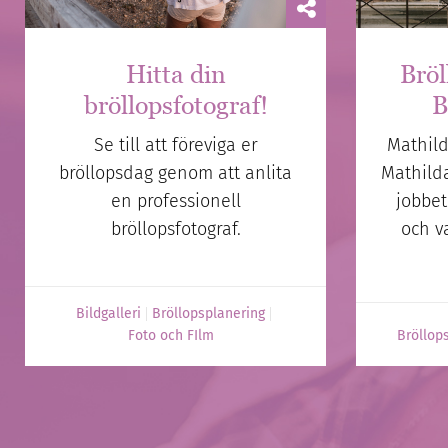
Hitta din
Bröl
bröllopsfotograf!
B
Se till att föreviga er
Mathild
bröllopsdag genom att anlita
Mathilda
en professionell
jobbet
bröllopsfotograf.
och v
Bildgalleri
Bröllopsplanering
Foto och FIlm
Bröllop