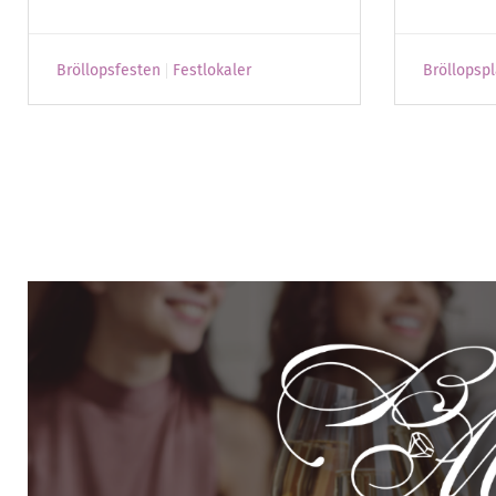
Bröllopsfesten
Festlokaler
Bröllopsp