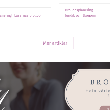
Bröllopsplanering
lanering
Läsarnas bröllop
Juridik och Ekonomi
Mer artiklar