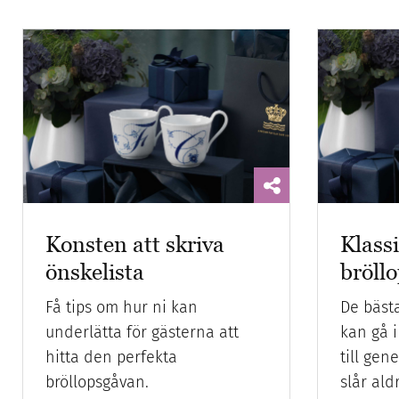
Konsten att skriva
Klass
önskelista
bröll
Få tips om hur ni kan
De bäst
underlätta för gästerna att
kan gå i
hitta den perfekta
till gen
bröllopsgåvan.
slår aldr