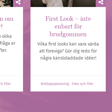
en om
First Look – inte
r!
enbart för
brudgommen
 olika
fråga er
Vilka first looks kan vara värda
ter.
att föreviga? Gör dig redo för
några känsloladdade idéer!
ch FIlm
Bröllopsplanering
Foto och FIlm