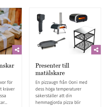
önskar
Presenter till
matälskare
vor för
En pizzaugn från Ooni med
et kräver
dess höga temperaturer
issa
säkerställer att din
kar…
hemmagjorda pizza blir