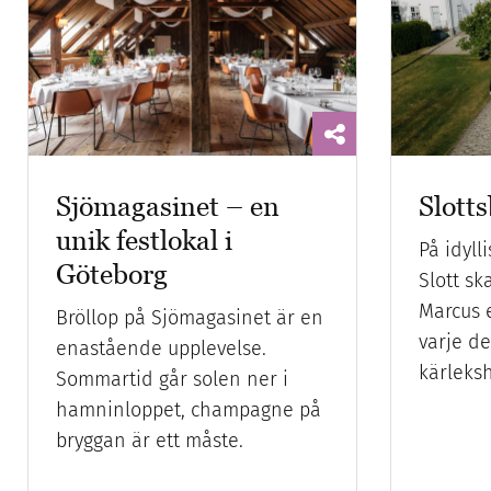
Sjömagasinet – en
Slotts
unik festlokal i
På idyll
Göteborg
Slott s
Marcus 
Bröllop på Sjömagasinet är en
varje de
enastående upplevelse.
kärleksh
Sommartid går solen ner i
hamninloppet, champagne på
bryggan är ett måste.