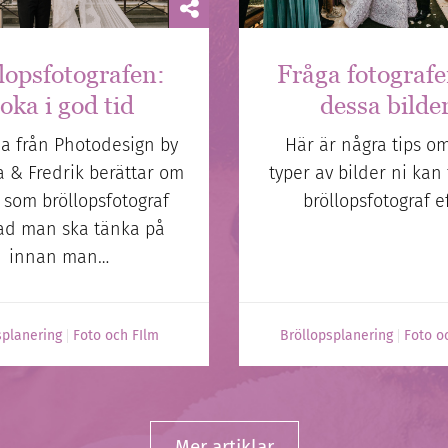
lopsfotografen:
Fråga fotograf
oka i god tid
dessa bilde
a från Photodesign by
Här är några tips om
 & Fredrik berättar om
typer av bilder ni kan 
 som bröllopsfotograf
bröllopsfotograf ef
ad man ska tänka på
innan man…
splanering
Foto och FIlm
Bröllopsplanering
Foto o
Mer artiklar