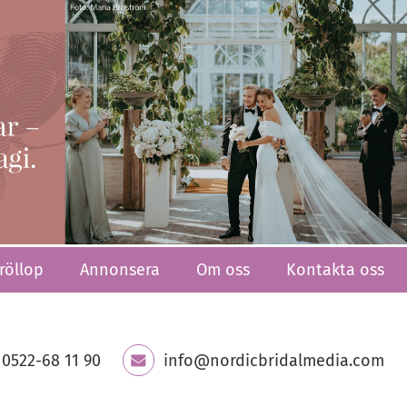
röllop
Annonsera
Om oss
Kontakta oss
0522-68 11 90
info@nordicbridalmedia.com