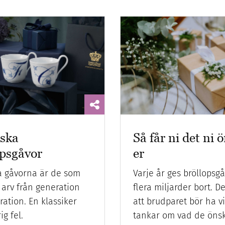
iska
Så får ni det ni 
opsgåvor
er
a gåvorna är de som
Varje år ges bröllopsgå
 arv från generation
flera miljarder bort. D
eration. En klassiker
att brudparet bör ha v
ig fel.
tankar om vad de öns