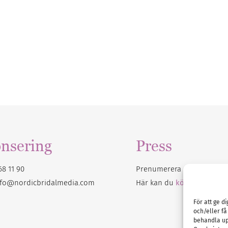
nsering
Press
68 11 90
Prenumerera på vårt
nyhet
nfo@nordicbridalmedia.com
Här kan du
köpa Bröllops
För att ge d
och/eller få
behandla up