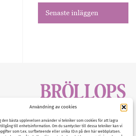
Senaste inläggen
sbrev!
Användning av cookies
magasinet
Gustaf Mattssons väg 2, 451 50 Uddevalla
Tel :
0522-68 11 90
ig den bästa upplevelsen använder vi tekniker som cookies för att lagra
 tillgång till enhetsinformation. Om du samtycker till dessa tekniker kan vi
E-post:
info@nordicbridalmedia.com
pgifter som t.ex. surfbeteende eller unika ID:n på den här webbplatsen.