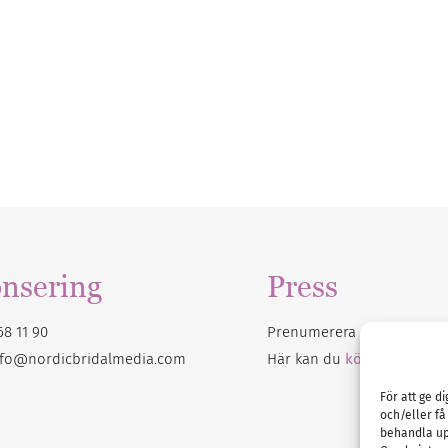
nsering
Press
68 11 90
Prenumerera på vårt
nyhet
nfo@nordicbridalmedia.com
Här kan du
köpa Bröllops
För att ge d
och/eller få
behandla up