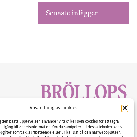
Senaste inläggen
sbrev!
Användning av cookies
magasinet
Gustaf Mattssons väg 2, 451 50 Uddevalla
Tel :
0522-68 11 90
ig den bästa upplevelsen använder vi tekniker som cookies för att lagra
 tillgång till enhetsinformation. Om du samtycker till dessa tekniker kan vi
E-post:
info@nordicbridalmedia.com
pgifter som t.ex. surfbeteende eller unika ID:n på den här webbplatsen.