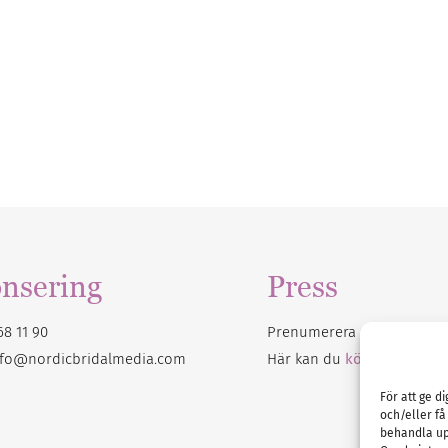
nsering
Press
68 11 90
Prenumerera på vårt
nyhet
nfo@nordicbridalmedia.com
Här kan du
köpa Bröllops
För att ge d
och/eller få
behandla up