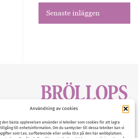
Senaste inläggen
sbrev!
Användning av cookies
magasinet
Gustaf Mattssons väg 2, 451 50 Uddevalla
Tel :
0522-68 11 90
ig den bästa upplevelsen använder vi tekniker som cookies för att lagra
 tillgång till enhetsinformation. Om du samtycker till dessa tekniker kan vi
E-post:
info@nordicbridalmedia.com
pgifter som t.ex. surfbeteende eller unika ID:n på den här webbplatsen.