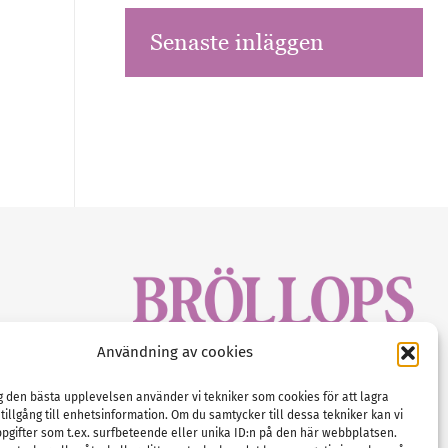
Senaste inläggen
sbrev!
Användning av cookies
magasinet
Gustaf Mattssons väg 2, 451 50 Uddevalla
Tel :
0522-68 11 90
ig den bästa upplevelsen använder vi tekniker som cookies för att lagra
 tillgång till enhetsinformation. Om du samtycker till dessa tekniker kan vi
E-post:
info@nordicbridalmedia.com
pgifter som t.ex. surfbeteende eller unika ID:n på den här webbplatsen.