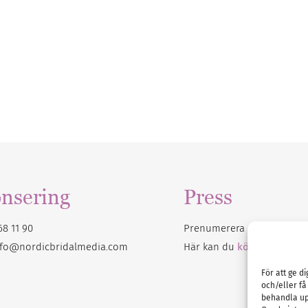
nsering
Press
68 11 90
Prenumerera på vårt
nyhet
nfo@nordicbridalmedia.com
Här kan du
köpa Bröllops
För att ge d
och/eller få
behandla up